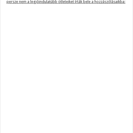
persze nem a legjóindulatúbb ötleteiket írták bele a hozzászólásaikba: