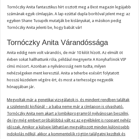
Tornóczky Anita fantasztikus hírt osztott meg a Best magazin legújabb
számának egyik címlapján. A lap ezúttal dupla borítóval jelent meg: az
egyiken Shane Tusupék mutatják be kislányukat, a másikon pedig
Tornóczky Anita jelenti be, hogy babát vár!
Tornóczky Anita Várandóssága
Anita eddig nem volt várandós, de már 10 kilót hízott. Az elmúlt öt
évben sokat hallhattunk róla, például megnyerte A Konyhafőnök VIP
című műsort. Azonban a nyilvánosság nem tudta, milyen
nehézségeken ment keresztül. Anita a teherbe esésért folytatott
hosszú küzdelem végére ért, és most a terhessége negyedik
hónapjában jár.
Megvoltak már a genetikai vizsgálatok is, és mindent rendben találtak
a születendő kisfiúnál – a baba neme már a címlapon is olvasható.
Tornóczky Anita nem akart a lombikprogramról nyilvánosan beszélni,
de így még embert próbálóbbá vált ez az egyébként is roppant nehéz
időszak. Amikor a külseje láthatóan megváltozott minden különösebb
indokolás nélkül, akkor a kommentelők rögtön találgatni kezdtek és