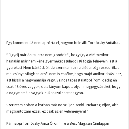
Egy kommentelő nem aprózta el, nagyon bele állt Tornóczky Anitába..
” Figyelj már Anita, arra nem gondoltál, hogy így a váéltozókor
hajnalán már nem kéne gyermeket szülnöd? Ki fogja felnevelni azt a
gyereket? Nem bántásból, de szerintem ez felelőtlenség részedről.. a
mai csúnya világban arról nem is eszélve, hogy majd amikor elsős lesz,
azt hiszik a nagymamája vagy. Sajnos tapasztalatból írom, oedig én
csak 48 éves vagyok, de a lányom kapott olyan megjegyzéseket, hogy
a nagymamája vagyok-e. Rosszul esett nagyon.
Szerintem ebben a korban már ne szüljön senki.. Neharagudjon, akit
megbántottam ezzel, ez csak az én véleményem! ”
Pár napja Tornóczky Anita Örömhíre a Best Magazin Címlapján