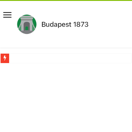
Aláírásgyűjtést indított a DK : dunai duzzasztómű megépítését sürgetik Magyar
Orbán Viktort óriási meglepetés érte amikor megtudta Magyar Péterről az igazság
Nem finomkodott: Megfegyelmezte Dúró Dórát a magyar milliárdos, Felföldi Józ
DRÁMA! Végezni akartak Orbán Viktorral. Vörös parókában és taxisnak öltözve…
Visszatérhet Sulyok Tamás?Mutatjuk:
MOST TÖRTÉNT! Péter Magyar ROBBANÁSSZERŰEN DÜHÖS lett Varga Judit sok
PUTYIN MEGSEMMISÍTŐ ÜZENETET KÜLDÖTT: Macron és von der Leyen pánikba e