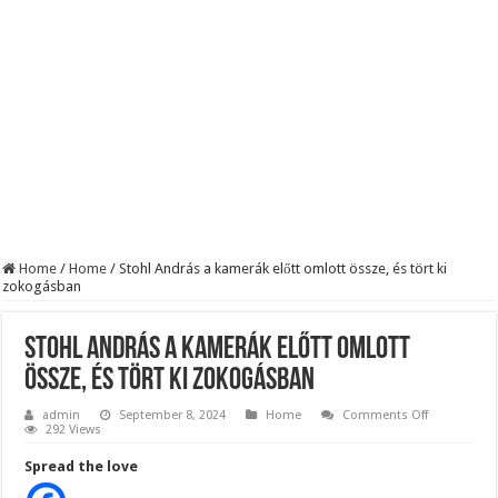
Szijjártó élő adásban semmisítette meg Magyar Pétert – egyetlen mondat elég vol
Teljes a döbbenet! Sajnos ma végül kiderült, hogy igazából miért állt le Paks:
ÉLŐ! RENDKÍVÜLI! Letaglózó hírt kapott az ország! Visszatérhet Sulyok Tamás!
Home
/
Home
/
Stohl András a kamerák előtt omlott össze, és tört ki
zokogásban
Stohl András a kamerák előtt omlott
össze, és tört ki zokogásban
on
admin
September 8, 2024
Home
Comments Off
Stohl
292 Views
András
a
Spread the love
kamerák
előtt