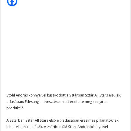
omlott
össze,
és
tört
ki
zokogásba
Stohl András könnyeivel küszködött a Sztárban Sztár All Stars első élő
adásában: Édesanyja elvesztése miatt érintette meg ennyire a
produkció
A Sztárban Sztár All Stars első élő adásában érzelmes pillanatoknak
lehettek tanúi a nézők. A zsűriben ülő Stohl András könnyeivel