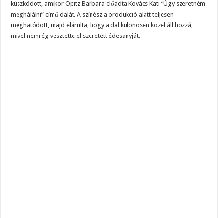
küszködött, amikor Opitz Barbara előadta Kovács Kati “Úgy szeretném
meghálálni” című dalát. A színész a produkció alatt teljesen
meghatódott, majd elárulta, hogy a dal különösen közel áll hozzá,
mivel nemrég vesztette el szeretett édesanyját.