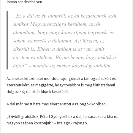
István rendezésében.
„Ez a dal az én utamról, az én kezdetemről szól.
Amikor Magyarországra kerültem, arról
álmodtam, hogy nagy koncertjeim legyenek, és
sokan szeressék a dalaimat. Azt hiszem, ez
sikerült is. Ebben a dalban is az van, amit
éreztem és átéltem. Bízom benne, hogy nektek is
átjön” – mondta az énekes közösségi oldalán.
Az énekes köszönetet mondott rajongóinak a támogatásukért és
szeretetükért, és megígérte, hogy továbbra is megállíthatatlanul
dolgozik új dalok és klipek készítésén.
A dal már most hatalmas sikert aratott a rajongók körében.
„Szívből gratulálok, Péter! Gyönyörű ez a dal, fantasztikus a klip is!
Nagyon szépen köszönjük!” – írta egyik rajongó.