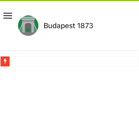
Újabb Fideszes képviselő mondott le a parlamentben!
Robbanhat az egészségügy egyik legsúlyosabb ügye: Hegedűs Zsolt feljelentése h
Döntött a kormány az egészségügyi várólistákról: Ezt mindenki megérzi majd!
Szívmelengető videó: a Magyar Közút dolgozója vizet adott egy szomjas gólyán
Rendkívüli intézkedések jöhetnek a boltoknál az energiaválság miatt: – MUTA
Jön a pénzeső a nyugdíjasoknak! Itt a pontos összeg és a kormány döntése!
ÉLŐ! RENDKÍVÜLI! Váratlan hír jött Paksról – Azonnal meg kellett tenni!