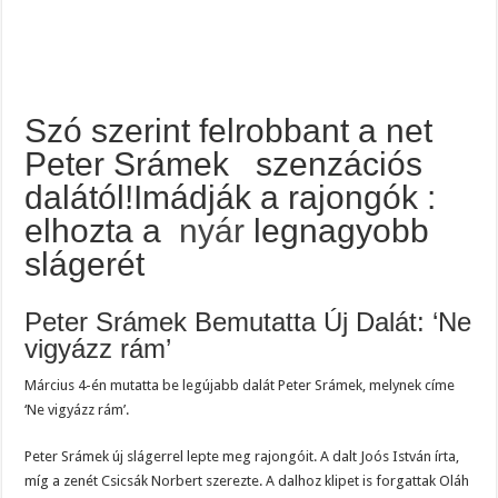
Szó szerint felrobbant a net
Peter Srámek szenzációs
dalától!Imádják a rajongók :
elhozta a
nyár
legnagyobb
slágerét
Peter Srámek Bemutatta Új Dalát: ‘Ne
vigyázz rám’
Március 4-én mutatta be legújabb dalát Peter Srámek, melynek címe
‘Ne vigyázz rám’.
Peter Srámek új slágerrel lepte meg rajongóit. A dalt Joós István írta,
míg a zenét Csicsák Norbert szerezte. A dalhoz klipet is forgattak Oláh