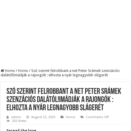
BREAKING! Kész, ennyi volt! Összeomlott a Fidesz – Durva, ami most történi
Rendkívüli folyamatok zajlanak a háttérben. Pár napon belül újra Orbán Viktor le
Életveszélyes fenyegetést kapott Majka: azonnal lemondta sepsiszentgyörgyi ko
Home
/
Home
/
Szó szerint felrobbant a net Peter Srámek szenzációs
dalától!Imádják a rajongók : elhozta a nyár legnagyobb slágerét
Szó szerint felrobbant a net Peter Srámek
szenzációs dalától!Imádják a rajongók :
elhozta a nyár legnagyobb slágerét
on
admin
August 23, 2024
Home
Comments Off
Szó
265 Views
szerint
felrobbant
Spread the love