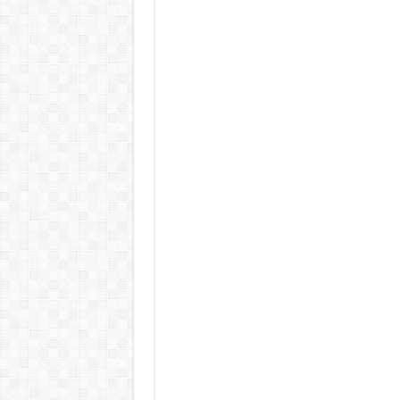
KAPITÁNY ISTVÁN GAZDASÁGI MINISZTER DRÁ
Drámai hír érkezett Szijjártó Péterről !Velkey György L
FORDULAT: Magyar Péter hirtelen jó hírt jelentett be