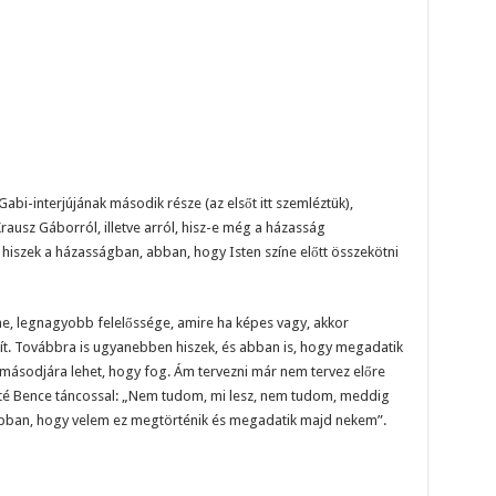
abi-interjújának második része (az elsőt itt szemléztük),
rausz Gáborról, illetve arról, hisz-e még a házasság
iszek a házasságban, abban, hogy Isten színe előtt összekötni
me, legnagyobb felelőssége, amire ha képes vagy, akkor
. Továbbra is ugyanebben hiszek, és abban is, hogy megadatik
e másodjára lehet, hogy fog. Ám tervezni már nem tervez előre
é Bence táncossal: „Nem tudom, mi lesz, nem tudom, meddig
 abban, hogy velem ez megtörténik és megadatik majd nekem”.