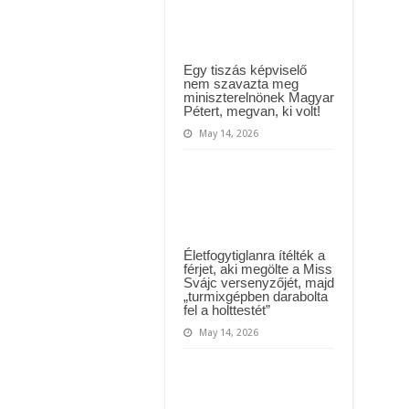
játékfüggő
MAI ÜZENETET KÜLDÖTT: “KÉREK MINDENKIT, HOGY HÉTFŐTŐL A MOSÁS
és..”
ászló jelentette be ! – erre sajnos nem volt felkészülve az ország !
!
Egy tiszás képviselő
nem szavazta meg
miniszterelnönek Magyar
Pétert, megvan, ki volt!
May 14, 2026
Életfogytiglanra ítélték a
férjet, aki megölte a Miss
Svájc versenyzőjét, majd
„turmixgépben darabolta
fel a holttestét”
May 14, 2026