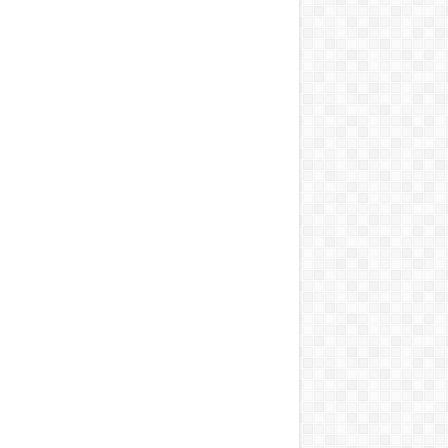
T, A MOSOGATÁST, A BOJLERT…”