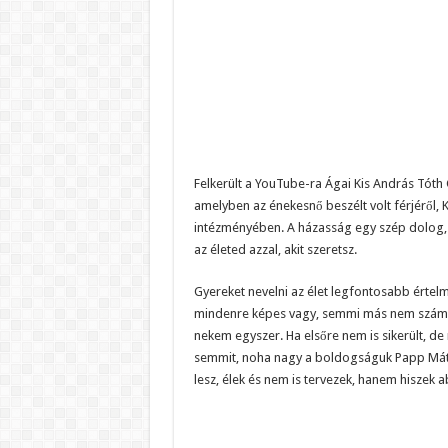
Felkerült a YouTube-ra Ágai Kis András Tóth G
amelyben az énekesnő beszélt volt férjéről, K
intézményében. A házasság egy szép dolog, h
az életed azzal, akit szeretsz.
Gyereket nevelni az élet legfontosabb értel
mindenre képes vagy, semmi más nem számít
nekem egyszer. Ha elsőre nem is sikerült, d
semmit, noha nagy a boldogságuk Papp Mát
lesz, élek és nem is tervezek, hanem hiszek