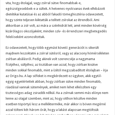
vita, hogy étolajjal, vagy zsírral sütve finomabbak-e,
egészségesebbek-e a sültek. A hetvenes-nyolcvanas évek elhibázott
dietétikai kutatásai és az abból fakadó tömeghisztéria odavezetett,
hogy szinte teljesen kiiktatták a telített zsírokat az étrendből. Ami
akkoriban a zsír volt, az mára a szénhidrát lett, amit minden kövérség
kizárólagos okozójaként, minden szív- és érrendszeri megbetegedés
felelőseként azonosítottak.
Ez odavezetett, hogy több egymást követő generációt is sikerült
majdnem leszoktatni a zsírral sütésről, vagy az alacsony hőmérsékleten
zsírban abálásról. Pedig akinek volt szerencséje a nagymama
főztjéhez, sültjéhez, az tisztában van azzal, hogy zsírban kisütve
minden sokkal finomabb, mint a ízétől megszabadított étolajban – írja
az Origo.hu. A lap séfeket is megkérdezett ez ügyben, akik egytől-
egyig egyetértettek abban, hogy zsírban sütve minden finomabb,
ráadásul vannak sütemények, amiket nem lehet elkészíteni egy
tisztességes adag zsiradék nélkül. Ha a zsírnak semmi más előnye nem
lenne az olajjal szemben, mint az, hogy otthon készítve minden
esetben töpörtyű lesz a mellékterméke, már akkor is bőven megérné
azzal tölteni két-három órát, hogy a lakást alaposan megtöltsük