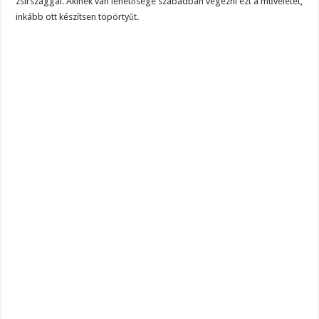
zsírszaggal. Akinek van lehetősége szabadban végezni ezt a műveletet,
inkább ott készítsen töpörtyűt.