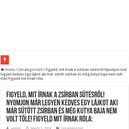
Megvan! Dr. Baka András lesz az új köztársasági elnök!
Home
/
Uncategorized
/
Figyeld, mit írnak a zsírban sütésről! Nyomjon már
legyen kedves egy lájkot aki már sütött zsírban és még kutya baja nem volt
Tóth Ildikó felsorolta, kik vezetik szerinte a NER-maffiát, ezekre senki nem számí
tőle! Figyeld mit írnak róla:
Kisnyugdíjasoknak járó ingyenes élelmiszercsomagok: több helyről is kérhető s
Figyeld, mit írnak a zsírban sütésről!
Lesifotó robbantotta fel az internetet: itt találták meg az eltűnt Orbán Viktort!
Nyomjon már legyen kedves egy lájkot aki
Hatalmas Botrány a Parlamentben: a Fidesz ismét kitett magáért!
már sütött zsírban és még kutya baja nem
Jön az AUGUSZTUSI pénzeső! Ez a 3 csillagjegy részesül belőle: A cikk a hozzá
volt tőle! Figyeld mit írnak róla:
Borbás Marcsi beperelte Kocsis Mátét!
admin
March 3, 2024
Uncategorized