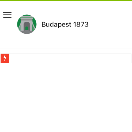
Újabb Fideszes képviselő mondott le a parlamentben!
Robbanhat az egészségügy egyik legsúlyosabb ügye: Hegedűs Zsolt feljelentése h
Döntött a kormány az egészségügyi várólistákról: Ezt mindenki megérzi majd!
Szívmelengető videó: a Magyar Közút dolgozója vizet adott egy szomjas gólyán
Rendkívüli intézkedések jöhetnek a boltoknál az energiaválság miatt: – MUTA
Jön a pénzeső a nyugdíjasoknak! Itt a pontos összeg és a kormány döntése!
ÉLŐ! RENDKÍVÜLI! Váratlan hír jött Paksról – Azonnal meg kellett tenni!