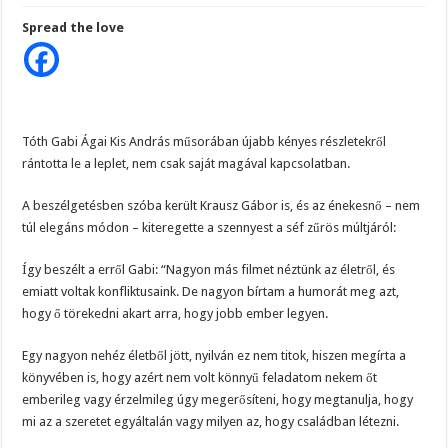
Gabi
nem
Spread the love
tud
leállni
és
kiteregette
a
szennyest
Krausz
Gábor
előéletéről:
Tóth Gabi Ágai Kis András műsorában újabb kényes részletekről
“Nagyon
rántotta le a leplet, nem csak saját magával kapcsolatban.
magányosa
élt,
drogos
múlttal
A beszélgetésben szóba került Krausz Gábor is, és az énekesnő – nem
és…”
túl elegáns módon – kiteregette a szennyest a séf zűrös múltjáról:
Így beszélt a erről Gabi: “Nagyon más filmet néztünk az életről, és
emiatt voltak konfliktusaink. De nagyon bírtam a humorát meg azt,
hogy ő törekedni akart arra, hogy jobb ember legyen.
Egy nagyon nehéz életből jött, nyilván ez nem titok, hiszen megírta a
könyvében is, hogy azért nem volt könnyű feladatom nekem őt
emberileg vagy érzelmileg úgy megerősíteni, hogy megtanulja, hogy
mi az a szeretet egyáltalán vagy milyen az, hogy családban létezni.