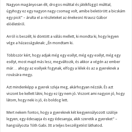
Nagyon magányosan élt, drogos múlttal és játékfüggő múlttal,
úgyhogy ez egy nagyon nagy csomag volt, amibe beletörött a bicskám
egy picit” – árulta el a részleteket az énekesnő Krausz Gábor
előéletéről.
Arról is beszélt, ki döntött a válás mellett, ki mondta ki, hogy legyen
vége a házasságuknak: „Én mondtam ki.
Többször kért, hogy adjak még egy esélyt, még egy esélyt, még egy
esélyt, most majd más lesz, megváltozik, és akkor a végén az ember
már… ahogy az esélyek fogynak, elfogy a lélek és az a gyereknek a
rovására megy.
Azt mindenképp a gyerek szívja meg, akárhogyan nézzük. És azt
viszont be kellett látni, hogy ez így nem jó. Viszont ami nagyon jó, hogy
látom, hogy neki is jó, és boldog lett.
Mert nekem fontos, hogy a gyereknek két kiegyensúlyozott szülője
legyen, egy édesapja és egy édesanyja, akik szeretik a gyereket” –
hangsúlyozta Tóth Gabi. Itt a teljes beszélgetést láthatod.