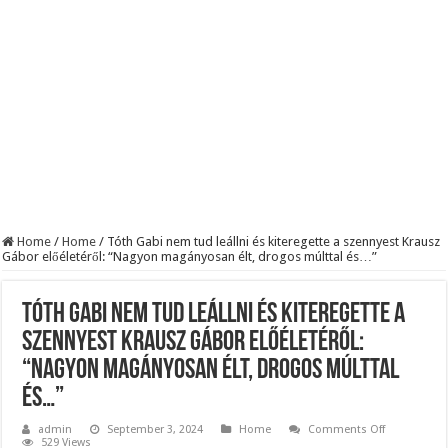
BREAKING! Kész, ennyi volt! Összeomlott a Fidesz – Durva, ami most történi
Rendkívüli folyamatok zajlanak a háttérben. Pár napon belül újra Orbán Viktor le
Életveszélyes fenyegetést kapott Majka: azonnal lemondta sepsiszentgyörgyi ko
Home
/
Home
/
Tóth Gabi nem tud leállni és kiteregette a szennyest Krausz
Gábor előéletéről: “Nagyon magányosan élt, drogos múlttal és…”
Tóth Gabi nem tud leállni és kiteregette a
szennyest Krausz Gábor előéletéről:
“Nagyon magányosan élt, drogos múlttal
és…”
on
admin
September 3, 2024
Home
Comments Off
Tóth
529 Views