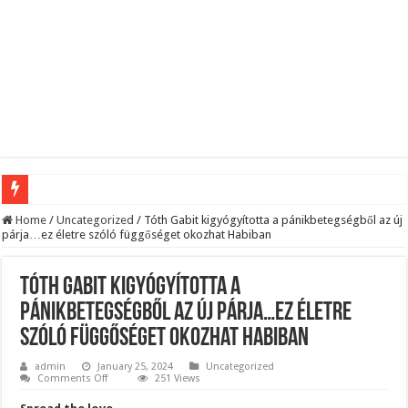
Megvan! Dr. Baka András lesz az új köztársasági elnök!
Home
/
Uncategorized
/
Tóth Gabit kigyógyította a pánikbetegségből az új
párja…ez életre szóló függőséget okozhat Habiban
Tóth Ildikó felsorolta, kik vezetik szerinte a NER-maffiát, ezekre senki nem számí
Kisnyugdíjasoknak járó ingyenes élelmiszercsomagok: több helyről is kérhető s
Tóth Gabit kigyógyította a
Lesifotó robbantotta fel az internetet: itt találták meg az eltűnt Orbán Viktort!
pánikbetegségből az új párja…ez életre
szóló függőséget okozhat Habiban
Hatalmas Botrány a Parlamentben: a Fidesz ismét kitett magáért!
Jön az AUGUSZTUSI pénzeső! Ez a 3 csillagjegy részesül belőle: A cikk a hozzá
admin
January 25, 2024
Uncategorized
on
Comments Off
251 Views
Tóth
Borbás Marcsi beperelte Kocsis Mátét!
Gabit