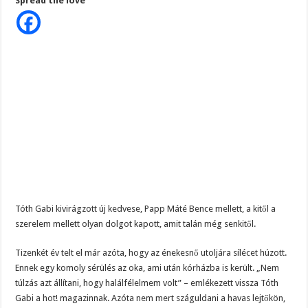
Spread the love
kigyógyította
Magyar Péter ezt üzente Orbánnak……, ez az eddigi legkeményebb üzenet !
a
pánikbetegségből
az
Tragédia az erőműben! – Kiadták a megrendítő közleményt:
új
párja…
„EZÉRT BESZÉLNEK RÓLA ENNYIEN!” – Magyar Péter kíméletlen válasza Szentki
ez
életre
szóló
függőséget
okozhat
Habiban
Tóth Gabi kivirágzott új kedvese, Papp Máté Bence mellett, a kitől a
szerelem mellett olyan dolgot kapott, amit talán még senkitől.
Tizenkét év telt el már azóta, hogy az énekesnő utoljára sílécet húzott.
Ennek egy komoly sérülés az oka, ami után kórházba is került. „Nem
túlzás azt állítani, hogy halálfélelmem volt” – emlékezett vissza Tóth
Gabi a hot! magazinnak. Azóta nem mert száguldani a havas lejtőkön,