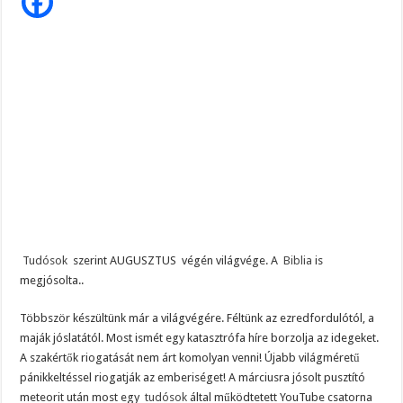
A
Magyar Péter ezt üzente Orbánnak……, ez az eddigi legkeményebb üzenet !
Biblia
is
megjósolta..
Tragédia az erőműben! – Kiadták a megrendítő közleményt:
„EZÉRT BESZÉLNEK RÓLA ENNYIEN!” – Magyar Péter kíméletlen válasza Szentki
Tudósok
szerint AUGUSZTUS végén világvége. A
Biblia
is
megjósolta..
Több­­ször ké­­szül­­tünk már a vi­­lág­­vé­­gére. Fél­­tünk az ez­­red­­for­­du­­ló­­tól, a
maják jós­­la­­tá­­tól. Most ismét egy ka­­taszt­­rófa híre bor­­zolja az ide­­ge­­ket.
A szak­ér­tők ri­o­ga­tá­sát nem árt ko­mo­lyan venni! Újabb világméretű
pánikkeltéssel riogatják az emberiséget! A márciusra jósolt pusztító
meteorit után most egy
tudósok
által működtetett YouTube csatorna