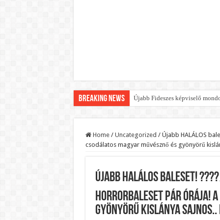
Breaking News
Újabb Fideszes képviselő mondot
Robbanhat az egészségügy egyik 
Döntött a kormány az egészségüg
Home
/
Uncategorized
/
Újabb HALÁLOS balese
csodálatos magyar művésznő és gyönyörű kislány
Szívmelengető videó: a Magyar 
Rendkívüli intézkedések jöhetn
Újabb HALÁLOS baleset! ????
Jön a pénzeső a nyugdíjasoknak!
ÉLŐ! RENDKÍVÜLI! Váratlan hír j
horrorbaleset pár órája! 
gyönyörű kislánya sajnos..
BREAKING! Kész, ennyi volt! Ös