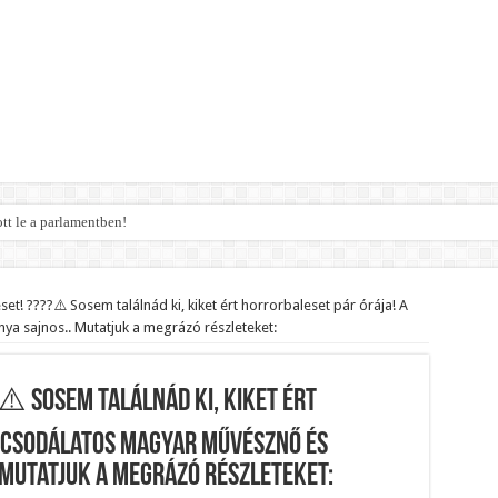
t le a parlamentben!
legsúlyosabb ügye: Hegedűs Zsolt feljelentése hatalmas lavinát indíthat el!
yi várólistákról: Ezt mindenki megérzi majd!
t! ????⚠️ Sosem találnád ki, kiket ért horrorbaleset pár órája! A
a sajnos.. Mutatjuk a megrázó részleteket:
Közút dolgozója vizet adott egy szomjas gólyának!
ek a boltoknál az energiaválság miatt: – MUTATJUK:
⚠️ Sosem találnád ki, kiket ért
 Itt a pontos összeg és a kormány döntése!
ött Paksról – Azonnal meg kellett tenni!
A csodálatos magyar művésznő és
 Mutatjuk a megrázó részleteket:
szeomlott a Fidesz – Durva, ami most történik! – MUTATJUK: