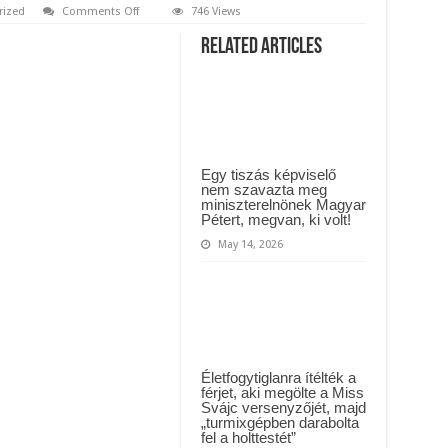
 háttérben. Pár napon belül újra Orbán Viktor lehet a miniszterelnök? – EZ történt
on
rized
Comments Off
746 Views
Újabb
HALÁLOS
t Majka: azonnal lemondta sepsiszentgyörgyi koncertjét
Related Articles
baleset!
????
⚠️
Sosem
találnád
ki,
kiket
ért
horrorbaleset
Egy tiszás képviselő
pár
órája!
nem szavazta meg
A
miniszterelnönek Magyar
csodálatos
Pétert, megvan, ki volt!
magyar
művésznő
May 14, 2026
és
gyönyörű
kislánya
sajnos..
Mutatjuk
a
megrázó
részleteket:
Életfogytiglanra ítélték a
férjet, aki megölte a Miss
Svájc versenyzőjét, majd
„turmixgépben darabolta
fel a holttestét”