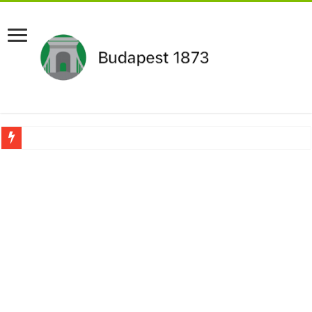
Aláírásgyűjtést indított a DK : dunai duzzasztómű megépítését sürgetik Magyar
Orbán Viktort óriási meglepetés érte amikor megtudta Magyar Péterről az igazság
Nem finomkodott: Megfegyelmezte Dúró Dórát a magyar milliárdos, Felföldi Józ
DRÁMA! Végezni akartak Orbán Viktorral. Vörös parókában és taxisnak öltözve…
Visszatérhet Sulyok Tamás?Mutatjuk:
MOST TÖRTÉNT! Péter Magyar ROBBANÁSSZERŰEN DÜHÖS lett Varga Judit sok
PUTYIN MEGSEMMISÍTŐ ÜZENETET KÜLDÖTT: Macron és von der Leyen pánikba e