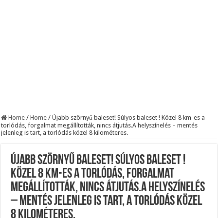
Szijjártó élő adásban semmisítette meg Magyar Pétert – egyetlen mondat elég vol
Teljes a döbbenet! Sajnos ma végül kiderült, hogy igazából miért állt le Paks:
ÉLŐ! RENDKÍVÜLI! Letaglózó hírt kapott az ország! Visszatérhet Sulyok Tamás!
Home
/
Home
/
Újabb szörnyű baleset! Súlyos baleset ! Közel 8 km-es a
torlódás, forgalmat megállították, nincs átjutás.A helyszínelés – mentés
jelenleg is tart, a torlódás közel 8 kilométeres.
Újabb szörnyű baleset! Súlyos baleset !
Közel 8 km-es a torlódás, forgalmat
megállították, nincs átjutás.A helyszínelés
– mentés jelenleg is tart, a torlódás közel
8 kilométeres.