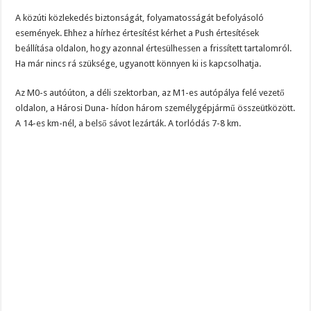
A közúti közlekedés biztonságát, folyamatosságát befolyásoló
események. Ehhez a hírhez értesítést kérhet a Push értesítések
beállítása oldalon, hogy azonnal értesülhessen a frissített tartalomról.
Ha már nincs rá szüksége, ugyanott könnyen ki is kapcsolhatja.
Az M0-s autóúton, a déli szektorban, az M1-es autópálya felé vezető
oldalon, a Hárosi Duna- hídon három személygépjármű összeütközött.
A 14-es km-nél, a belső sávot lezárták. A torlódás 7-8 km.