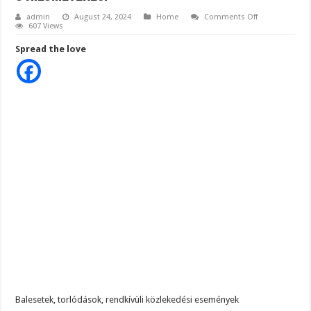
on
admin
August 24, 2024
Home
Comments Off
Újabb
607 Views
szörnyű
baleset!
Spread the love
Súlyos
baleset
!
Közel
8
km-
es
a
torlódás,
forgalmat
megállították,
nincs
átjutás.A
helyszínelés
–
mentés
jelenleg
is
tart,
a
torlódás
közel
8
kilométeres.
Balesetek, torlódások, rendkívüli közlekedési események