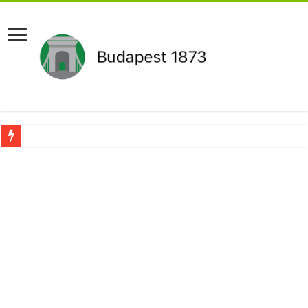
Pár napon belül újra Orbán Viktor lehet a miniszterelnök?Rendkívüli folyamatok 
Botrányos amit találtak! Ruszin-Szendi Romulusz bejelentette,hogy ennek súly
Politikai mélyrepülés: minimálbérre csökkentették Lázár János fizetését!Mutatju
Ítéletet hozott uniós bíróság: 289 milliárd forintot kell visszafizetni az adó fizet
Óriási a baj ! Dobrev Klára félelmetes dolgot leplezett le a Fidesz működéséről!
Magyar Péter azonnal eltávolította Nagy Mártont!
Paks hűtővízgondját napok alatt megoldaná egy magyar professzor.