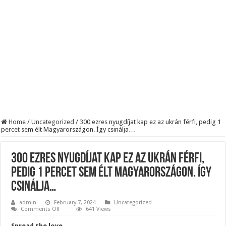
KAPITÁNY ISTVÁN GAZDASÁGI MINISZTER DRÁMAI ÜZENETET KÜLDÖTT
Drámai hír érkezett Szijjártó Péterről !Velkey György László jelentette be ! – erre
FORDULAT: Magyar Péter hirtelen jó hírt jelentett be!
Home
/
Uncategorized
/
300 ezres nyugdíjat kap ez az ukrán férfi, pedig 1
percet sem élt Magyarországon. Így csinálja…
300 ezres nyugdíjat kap ez az ukrán férfi,
pedig 1 percet sem élt Magyarországon. Így
csinálja…
admin
February 7, 2024
Uncategorized
on
Comments Off
641 Views
300
ezres
Spread the love