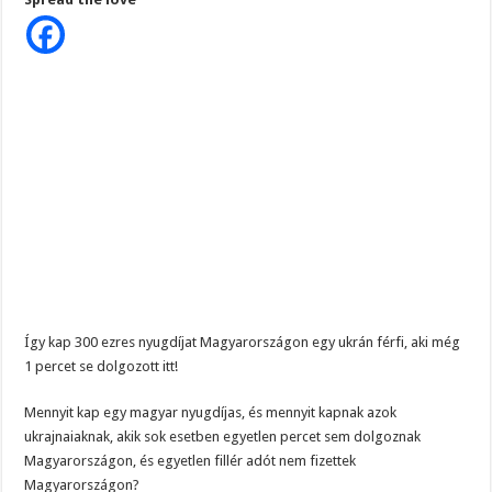
nyugdíjat
kap
ez
az
ukrán
férfi,
pedig
1
percet
sem
élt
Magyarországon.
Így
csinálja…
Így kap 300 ezres nyugdíjat Magyarországon egy ukrán férfi, aki még
1 percet se dolgozott itt!
Mennyit kap egy magyar nyugdíjas, és mennyit kapnak azok
ukrajnaiaknak, akik sok esetben egyetlen percet sem dolgoznak
Magyarországon, és egyetlen fillér adót nem fizettek
Magyarországon?