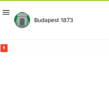
Drámai hír érkezett Szijjártó Péterről !Velkey György László jelentette be ! – erre
FORDULAT: Magyar Péter hirtelen jó hírt jelentett be!
Döntés született:Hozzányúl a kormány a nyugdíjhoz: a legkevesebből élők örül
RENDKÍVÜLI! Kivonul a Tesco, ez jön helyette – Hatalmas a felháborodás az or
Orbán schließt geheimen MEGA-Deal mit Putin ab – Ursula von der Leyen explod
Kezdeményezték Pócs János mentelmi jogának felfüggesztését,botrányos dolog d
Újabb Fideszes képviselő mondott le a parlamentben!