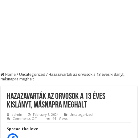
Robbanhat az egészségügy egyik legsúlyosabb ügye: Hegedűs Zsolt feljelentése h
Döntött a kormány az egészségügyi várólistákról: Ezt mindenki megérzi majd!
Szívmelengető videó: a Magyar Közút dolgozója vizet adott egy szomjas gólyán
Home
/
Uncategorized
/
Hazazavarták az orvosok a 13 éves kislányt,
másnapra meghalt
Hazazavarták az orvosok a 13 éves
kislányt, másnapra meghalt
admin
February 6, 2024
Uncategorized
on
Comments Off
441 Views
Hazazavarták
az
Spread the love
orvosok
a