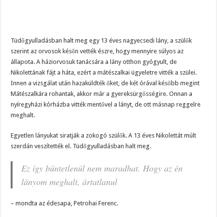
Tüdőgyulladásban halt meg egy 13 éves nagyecsedi lány, a szülők
szerint az orvosok későn vették észre, hogy mennyire súlyos az
állapota. A háziorvosuk tanácsára a lány otthon gyógyult, de
Nikolettának fájt a háta, ezért a mátészalkai ügyeletre vitték a szülei.
Innen a vizsgálat után hazaküldték őket, de két órával később megint
Mátészalkára rohantak, akkor már a gyereksürgősségire. Onnan a
nyíregyházi kórházba vitték mentővel a lányt, de ott másnap reggelre
meghalt.
Egyetlen lányukat siratják a zokogó szülők. A 13 éves Nikolettát múlt
szerdán veszítették el. Tüdőgyulladásban halt meg.
Ez így büntetlenül nem maradhat. Hogy az én
lányom meghalt, ártatlanul
– mondta az édesapa, Petrohai Ferenc.