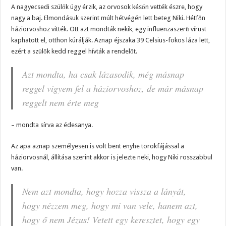
A nagyecsedi szülők úgy érzik, az orvosok későn vették észre, hogy
nagy a baj. Elmondásuk szerint múlt hétvégén lett beteg Niki. Hétfőn
háziorvoshoz vitték. Ott azt mondták nekik, egy influenzaszerű vírust
kaphatott el, otthon kúrálják. Aznap éjszaka 39 Celsius-fokos láza lett,
ezért a szülők kedd reggel hívták a rendelőt.
Azt mondta, ha csak lázasodik, még másnap
reggel vigyem fel a háziorvoshoz, de már másnap
reggelt nem érte meg
– mondta sírva az édesanya.
Az apa aznap személyesen is volt bent enyhe torokfájással a
háziorvosnál, állítása szerint akkor is jelezte neki, hogy Niki rosszabbul
van.
Nem azt mondta, hogy hozza vissza a lányát,
hogy nézzem meg, hogy mi van vele, hanem azt,
hogy ő nem Jézus! Vetett egy keresztet, hogy egy