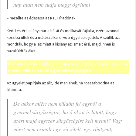
nap alatt nem tudja meggyógyítani
– mesélte az édesapa az RTL Híradónak.
Kedd estére a lány már a hátát és mellkasát fájlalta, ezért azonnal
kocsiba ültek és a mátészalkai orvosi ügyeletre jöttek. A szülők azt
mondták, hogy a láz miatt a kislány az izmait érzi, majd innen is
hazaküldték őket.
Két óra múlva Niki vért hányt és fájt a szíve, úgyhogy újra Mátészalkára
rohantak vele, de ezúttal a gyermeksürgősségire.
Az ügyelet papírjain az állt, ide menjenek, ha rosszabbodna az
állapota.
De akkor miért nem küldött fel egyből a
gyermeksürgősségire, ha ő olyat is látott, hogy
azért majd egyszer sürgősségire kell menni? Vagy
miért nem csinált egy vérvételt, egy röntgent,