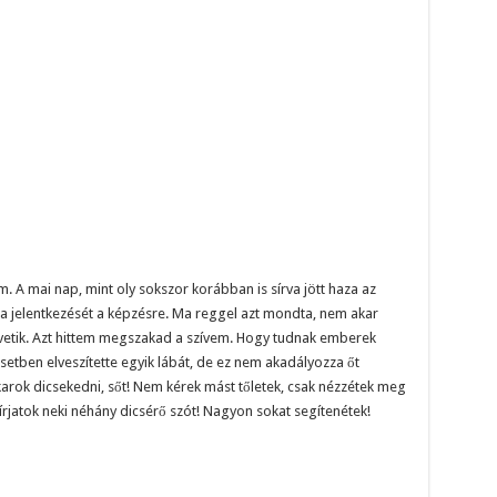
A mai nap, mint oly sokszor korábban is sírva jött haza az
 a jelentkezését a képzésre. Ma reggel azt mondta, nem akar
nevetik. Azt hittem megszakad a szívem. Hogy tudnak emberek
esetben elveszítette egyik lábát, de ez nem akadályozza őt
karok dicsekedni, sőt! Nem kérek mást tőletek, csak nézzétek meg
írjatok neki néhány dicsérő szót! Nagyon sokat segítenétek!