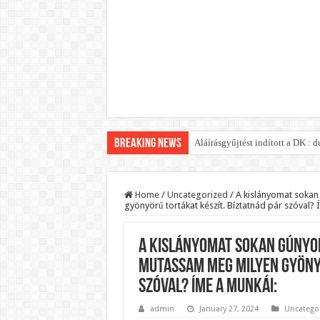
Breaking News
Aláírásgyűjtést indított a DK :
Orbán Viktort óriási meglepetés
Nem finomkodott: Megfegyelmezt
Home
/
Uncategorized
/
A kislányomat sokan
gyönyörű tortákat készít. Bíztatnád pár szóval? 
DRÁMA! Végezni akartak Orbán Vi
Visszatérhet Sulyok Tamás?Muta
A kislányomat sokan gúnyol
MOST TÖRTÉNT! Péter Magyar R
mutassam meg milyen gyönyö
PUTYIN MEGSEMMISÍTŐ ÜZENETET
szóval? ÍME a munkái:
Szijjártó élő adásban semmisíte
admin
January 27, 2024
Uncatego