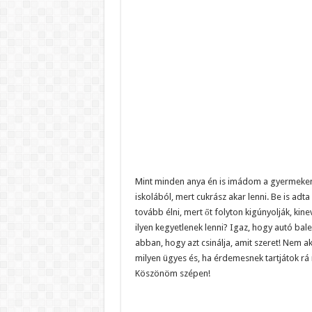
Mint minden anya én is imádom a gyermekem. 
iskolából, mert cukrász akar lenni.
Be is adta
tovább élni, mert őt folyton kigúnyolják, ki
ilyen kegyetlenek lenni? Igaz, hogy autó bal
abban, hogy azt csinálja, amit szeret! Nem a
milyen ügyes és, ha érdemesnek tartjátok rá 
Köszönöm szépen!