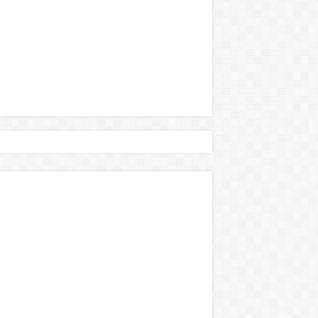
történt:
s Brüsszelben! – bebe