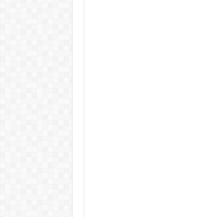
Teljes a döbbenet! Sajnos ma vég
ÉLŐ! RENDKÍVÜLI! Letaglózó hír