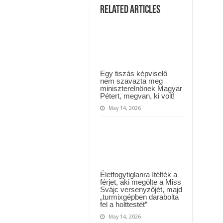
ül kiderült, hogy igazából miért állt le Paks:
kislányomat
Related Articles
sokan
gúnyolják,
t kapott az ország! Visszatérhet Sulyok Tamás!? – ERRE senki nem volt felkészü
mert
mozgássérült,
de
had
mutassam
meg
milyen
gyönyörű
Egy tiszás képviselő
tortákat
nem szavazta meg
készít.
miniszterelnönek Magyar
Bíztatnád
Pétert, megvan, ki volt!
pár
szóval?
May 14, 2026
ÍME
a
munkái:
Életfogytiglanra ítélték a
férjet, aki megölte a Miss
Svájc versenyzőjét, majd
„turmixgépben darabolta
fel a holttestét”
May 14, 2026