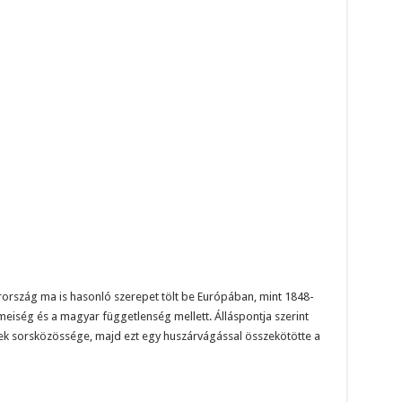
rszág ma is hasonló szerepet tölt be Európában, mint 1848-
zmeiség és a magyar függetlenség mellett. Álláspontja szerint
k sorsközössége, majd ezt egy huszárvágással összekötötte a