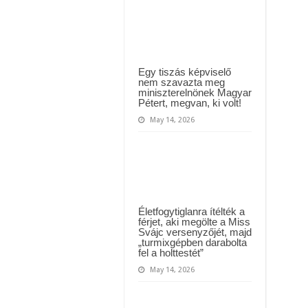
a
k a megrendítő közleményt:
magyarok
külföldről
!” – Magyar Péter kíméletlen válasza Szentkirályi Alexandrának újabb politik
mert
itthon
jobb
az
élet
Egy tiszás képviselő
nem szavazta meg
miniszterelnönek Magyar
Pétert, megvan, ki volt!
May 14, 2026
Életfogytiglanra ítélték a
férjet, aki megölte a Miss
Svájc versenyzőjét, majd
„turmixgépben darabolta
fel a holttestét”
May 14, 2026