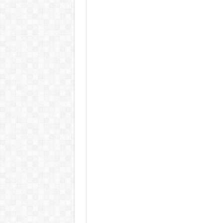
Tragédia az erőműben! – Kiadtá
„EZÉRT BESZÉLNEK RÓLA ENNYIEN