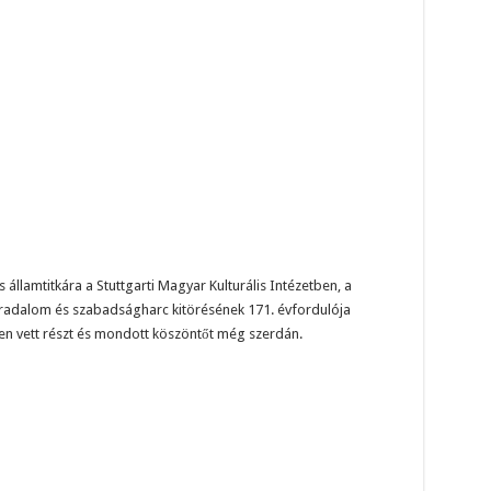
 államtitkára a Stuttgarti Magyar Kulturális Intézetben, a
rradalom és szabadságharc kitörésének 171. évfordulója
n vett részt és mondott köszöntőt még szerdán.