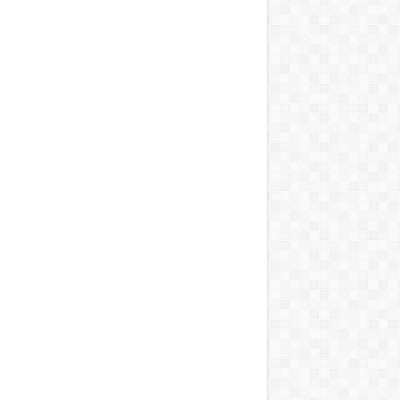
ai vihart kavart!