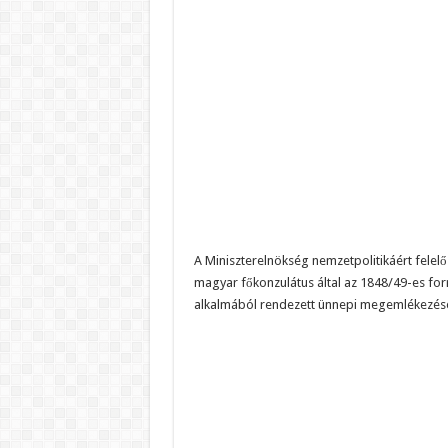
A Miniszterelnökség nemzetpolitikáért felelős
magyar főkonzulátus által az 1848/49-es fo
alkalmából rendezett ünnepi megemlékezése