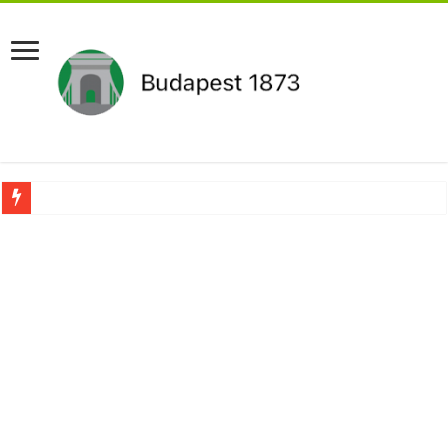
Drámai hír érkezett Szijjártó Péterről !Velkey György László jelentette be ! – erre
FORDULAT: Magyar Péter hirtelen jó hírt jelentett be!
Döntés született:Hozzányúl a kormány a nyugdíjhoz: a legkevesebből élők örül
RENDKÍVÜLI! Kivonul a Tesco, ez jön helyette – Hatalmas a felháborodás az or
Orbán schließt geheimen MEGA-Deal mit Putin ab – Ursula von der Leyen explod
Kezdeményezték Pócs János mentelmi jogának felfüggesztését,botrányos dolog d
Újabb Fideszes képviselő mondott le a parlamentben!