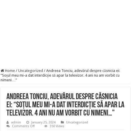
Robbanhat az egészségügy egyik legsúlyosabb ügye: Hegedűs Zsolt feljelentése h
Döntött a kormány az egészségügyi várólistákról: Ezt mindenki megérzi majd!
Szívmelengető videó: a Magyar Közút dolgozója vizet adott egy szomjas gólyán
Home
/
Uncategorized
/
Andreea Tonciu, adevărul despre căsnicia ei:
“Soțul meu mi-a dat interdicție să apar la televizor. 4 ani nu am vorbit cu
nimeni…”
Andreea Tonciu, adevărul despre căsnicia
ei: “Soțul meu mi-a dat interdicție să apar la
televizor. 4 ani nu am vorbit cu nimeni…”
admin
January 25, 2024
Uncategorized
on
Comments Off
350 Views
Andreea