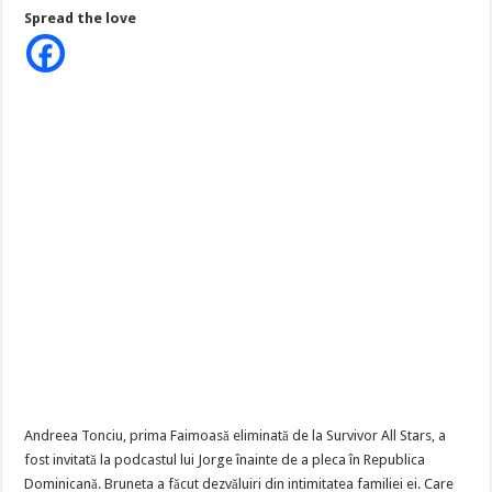
Tonciu,
Spread the love
adevărul
despre
căsnicia
ei:
“Soțul
meu
mi-
a
dat
interdicție
să
apar
la
televizor.
4
ani
nu
am
vorbit
cu
nimeni…”
Andreea Tonciu, prima Faimoasă eliminată de la Survivor All Stars, a
fost invitată la podcastul lui Jorge înainte de a pleca în Republica
Dominicană. Bruneta a făcut dezvăluiri din intimitatea familiei ei. Care