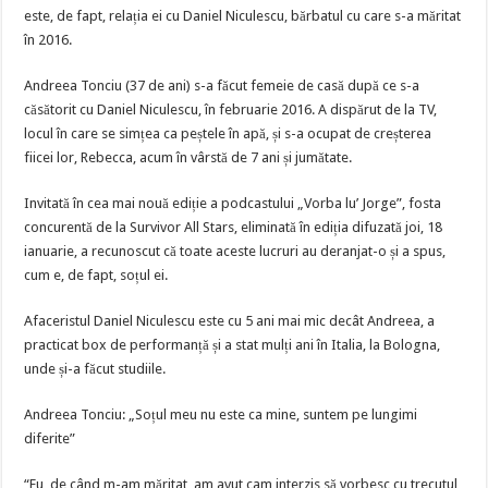
este, de fapt, relația ei cu Daniel Niculescu, bărbatul cu care s-a măritat
în 2016.
Andreea Tonciu (37 de ani) s-a făcut femeie de casă după ce s-a
căsătorit cu Daniel Niculescu, în februarie 2016. A dispărut de la TV,
locul în care se simțea ca peștele în apă, și s-a ocupat de creșterea
fiicei lor, Rebecca, acum în vârstă de 7 ani și jumătate.
Invitată în cea mai nouă ediție a podcastului „Vorba lu’ Jorge”, fosta
concurentă de la Survivor All Stars, eliminată în ediția difuzată joi, 18
ianuarie, a recunoscut că toate aceste lucruri au deranjat-o și a spus,
cum e, de fapt, soțul ei.
Afaceristul Daniel Niculescu este cu 5 ani mai mic decât Andreea, a
practicat box de performanță și a stat mulți ani în Italia, la Bologna,
unde și-a făcut studiile.
Andreea Tonciu: „Soțul meu nu este ca mine, suntem pe lungimi
diferite”
“Eu, de când m-am măritat, am avut cam interzis să vorbesc cu trecutul