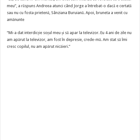
meu”, a răspuns Andreea atunci când Jorge a întrebat-o dacă e certată
sau nu cu fosta prietenă, Sânziana Buruiană. Apoi, bruneta a venit cu
amănunte
“Mi-a dat interdicție soțul meu și să apar la televizor. Eu 4 ani de zile nu
am apărut la televizor, am fost în depresie, crede-mă. Am stat să îmi
cresc copilul, nu am apărut nicăieri.”