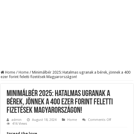
BREAKING! Kész, ennyi volt! Összeomlott a Fidesz – Durva, ami most történi
Rendkívüli folyamatok zajlanak a háttérben. Pár napon belül újra Orbán Viktor le
Életveszélyes fenyegetést kapott Majka: azonnal lemondta sepsiszentgyörgyi ko
Home
/
Home
/
Minimálbér 2025: Hatalmas ugranak a bérek, jönnek a 400
ezer forint feletti fizetések Magyarországon!
Minimálbér 2025: Hatalmas ugranak a
bérek, jönnek a 400 ezer forint feletti
fizetések Magyarországon!
on
admin
August 18, 2024
Home
Comments Off
Minimálbér
416 Views
2025:
Hatalmas
Spread the love