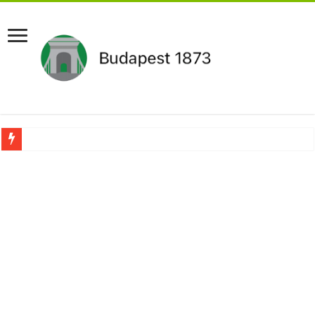
Újabb Fideszes képviselő mondott le a parlamentben!
Robbanhat az egészségügy egyik legsúlyosabb ügye: Hegedűs Zsolt feljelentése h
Döntött a kormány az egészségügyi várólistákról: Ezt mindenki megérzi majd!
Szívmelengető videó: a Magyar Közút dolgozója vizet adott egy szomjas gólyán
Rendkívüli intézkedések jöhetnek a boltoknál az energiaválság miatt: – MUTA
Jön a pénzeső a nyugdíjasoknak! Itt a pontos összeg és a kormány döntése!
ÉLŐ! RENDKÍVÜLI! Váratlan hír jött Paksról – Azonnal meg kellett tenni!