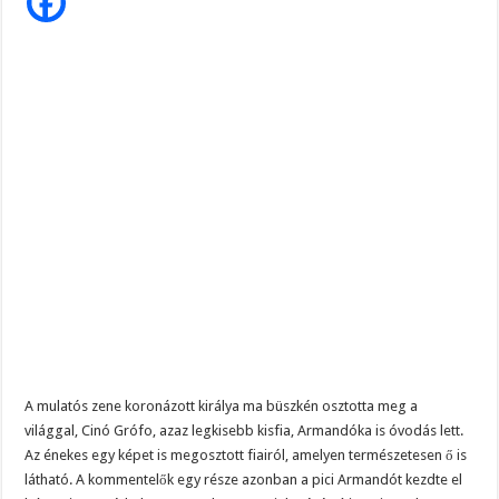
hogy
kancsal.
Remekül
vágott
vissza
az
énekes
A mulatós zene koronázott királya ma büszkén osztotta meg a
világgal, Cinó Grófo, azaz legkisebb kisfia, Armandóka is óvodás lett.
Az énekes egy képet is megosztott fiairól, amelyen természetesen ő is
látható. A kommentelők egy része azonban a pici Armandót kezdte el