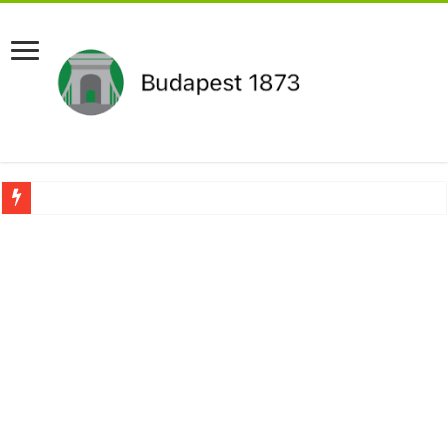
Aláírásgyűjtést indított a DK : dunai duzzasztómű megépítését sürgetik Magyar
Orbán Viktort óriási meglepetés érte amikor megtudta Magyar Péterről az igazság
Nem finomkodott: Megfegyelmezte Dúró Dórát a magyar milliárdos, Felföldi Józ
DRÁMA! Végezni akartak Orbán Viktorral. Vörös parókában és taxisnak öltözve…
Visszatérhet Sulyok Tamás?Mutatjuk:
MOST TÖRTÉNT! Péter Magyar ROBBANÁSSZERŰEN DÜHÖS lett Varga Judit sok
PUTYIN MEGSEMMISÍTŐ ÜZENETET KÜLDÖTT: Macron és von der Leyen pánikba e