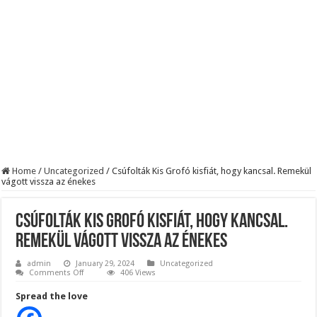
Szijjártó élő adásban semmisítette meg Magyar Pétert – egyetlen mondat elég vol
Teljes a döbbenet! Sajnos ma végül kiderült, hogy igazából miért állt le Paks:
ÉLŐ! RENDKÍVÜLI! Letaglózó hírt kapott az ország! Visszatérhet Sulyok Tamás!
Home
/
Uncategorized
/
Csúfolták Kis Grofó kisfiát, hogy kancsal. Remekül
vágott vissza az énekes
Csúfolták Kis Grofó kisfiát, hogy kancsal.
Remekül vágott vissza az énekes
admin
January 29, 2024
Uncategorized
on
Comments Off
406 Views
Csúfolták
Kis
Spread the love
Grofó
kisfiát,