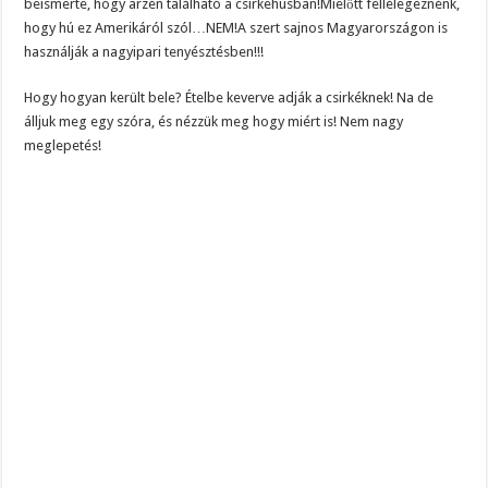
beismerte, hogy arzén található a csirkehúsban!Mielőtt fellélegeznénk,
hogy hú ez Amerikáról szól…NEM!A szert sajnos Magyarországon is
használják a nagyipari tenyésztésben!!!
Hogy hogyan került bele? Ételbe keverve adják a csirkéknek! Na de
álljuk meg egy szóra, és nézzük meg hogy miért is! Nem nagy
meglepetés!