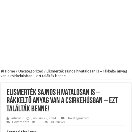
KAPITÁNY ISTVÁN GAZDASÁGI MINISZTER DRÁMAI ÜZENETET KÜLDÖTT
Drámai hír érkezett Szijjártó Péterről !Velkey György László jelentette be ! – erre
FORDULAT: Magyar Péter hirtelen jó hírt jelentett be!
Home
/
Uncategorized
/
Elismerték sajnos hivatalosan is – rákkeltő anyag
van a csirkehúsban – ezt találták benne!
Elismerték sajnos hivatalosan is –
rákkeltő anyag van a csirkehúsban – ezt
találták benne!
admin
January 28, 2024
Uncategorized
on
Comments Off
389 Views
Elismerték
sajnos
Spread the love