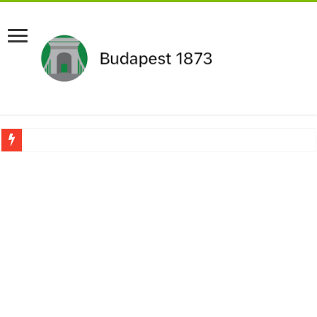
Pár napon belül újra Orbán Viktor lehet a miniszterelnök?Rendkívüli folyamatok 
Botrányos amit találtak! Ruszin-Szendi Romulusz bejelentette,hogy ennek súly
Politikai mélyrepülés: minimálbérre csökkentették Lázár János fizetését!Mutatju
Ítéletet hozott uniós bíróság: 289 milliárd forintot kell visszafizetni az adó fizet
Óriási a baj ! Dobrev Klára félelmetes dolgot leplezett le a Fidesz működéséről!
Magyar Péter azonnal eltávolította Nagy Mártont!
Paks hűtővízgondját napok alatt megoldaná egy magyar professzor.