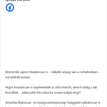
hivatalosan
is
–
rákkeltő
anyag
van
a
csirkehúsban
–
ezt
találták
benne!
Elismerték sajnos hivatalosan is – rákkeltő anyag van a csirkehúsban –
ezt találták benne!
Végre hivatalosan is bejelentették az információt, amiről eddig csak
beszéltek….talán jobb lett volna ha sosem tudjuk meg!?
Amerikai Élelmiszer- és Gyógyszerbiztonsági Felügyelet nyilvánosan is