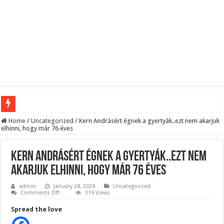
Megvan! Dr. Baka András lesz az új köztársasági elnök!
Home
/
Uncategorized
/
Kern Andrásért égnek a gyertyák..ezt nem akarjuk
elhinni, hogy már 76 éves
Tóth Ildikó felsorolta, kik vezetik szerinte a NER-maffiát, ezekre senki nem számí
Kisnyugdíjasoknak járó ingyenes élelmiszercsomagok: több helyről is kérhető s
Kern Andrásért égnek a gyertyák..ezt nem
Lesifotó robbantotta fel az internetet: itt találták meg az eltűnt Orbán Viktort!
akarjuk elhinni, hogy már 76 éves
Hatalmas Botrány a Parlamentben: a Fidesz ismét kitett magáért!
admin
January 28, 2024
Uncategorized
on
Comments Off
319 Views
Kern
Jön az AUGUSZTUSI pénzeső! Ez a 3 csillagjegy részesül belőle: A cikk a hozzá
Andrásért
Spread the love
égnek
Borbás Marcsi beperelte Kocsis Mátét!
a