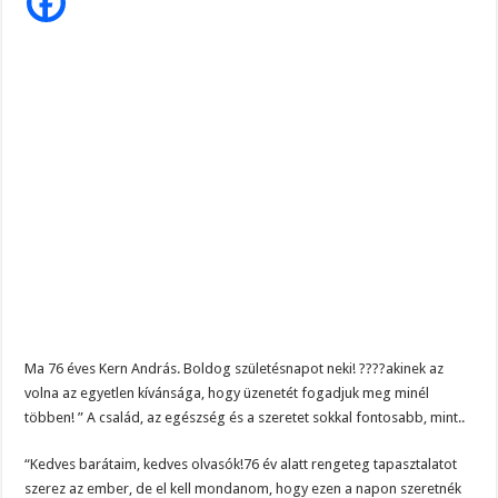
gyertyák..ezt
Magyar Péter ezt üzente Orbánnak……, ez az eddigi legkeményebb üzenet !
nem
akarjuk
elhinni,
Tragédia az erőműben! – Kiadták a megrendítő közleményt:
hogy
már
„EZÉRT BESZÉLNEK RÓLA ENNYIEN!” – Magyar Péter kíméletlen válasza Szentki
76
éves
Ma 76 éves Kern András. Boldog születésnapot neki! ????akinek az
volna az egyetlen kívánsága, hogy üzenetét fogadjuk meg minél
többen! ” A család, az egészség és a szeretet sokkal fontosabb, mint..
“Kedves barátaim, kedves olvasók!76 év alatt rengeteg tapasztalatot
szerez az ember, de el kell mondanom, hogy ezen a napon szeretnék