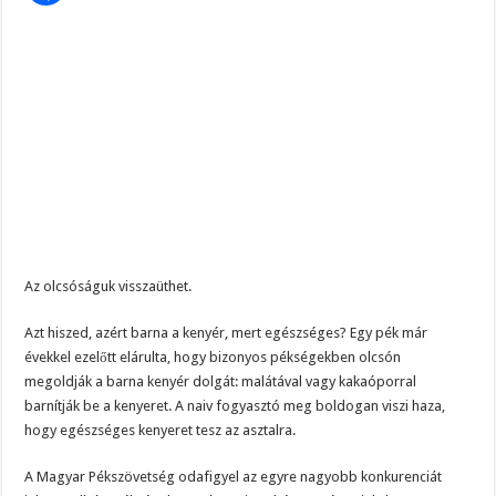
MOST TÖRTÉNT! Péter Magyar ROBBANÁSSZERŰEN DÜHÖS lett Varga Judit sok
PUTYIN MEGSEMMISÍTŐ ÜZENETET KÜLDÖTT: Macron és von der Leyen pánikba e
Szijjártó élő adásban semmisítette meg Magyar Pétert – egyetlen mondat elég vol
Az olcsóságuk visszaüthet.
Azt hiszed, azért barna a kenyér, mert egészséges? Egy pék már
évekkel ezelőtt elárulta, hogy bizonyos pékségekben olcsón
megoldják a barna kenyér dolgát: malátával vagy kakaóporral
barnítják be a kenyeret. A naiv fogyasztó meg boldogan viszi haza,
hogy egészséges kenyeret tesz az asztalra.
A Magyar Pékszövetség odafigyel az egyre nagyobb konkurenciát