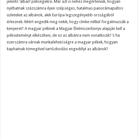
jelentő ‘albán’ pékségekre. Már azt is nehéz megérteniük, hogyan
nyithatnak százszámra ilyen szépséges, hatalmas panorámapultos
üzleteket az albánok, akik Európa legszegényebb országából
érkeznek. Miért engedik meg nekik, hogy címke nélkül forgalmazzák a
kenyeret? A magyar péknek a Magyar Élelmiszerkönyv alapján kell a
péksüteményt elkészíteni, de ez az albánra nem vonatkozik? S ha
ezerszámra várnak munkalehetőségre a magyar pékek, hogyan
kaphatnak tömegével tartózkodási engedélyt az albánok?