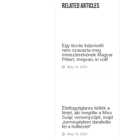
ül kiderült, hogy igazából miért állt le Paks:
Brutális
Related Articles
tömegbaleset
történt
t kapott az ország! Visszatérhet Sulyok Tamás!? – ERRE senki nem volt felkészü
Magyarországon
az
M7-
es
autópályán
pár
perce.
Rengeteg
Egy tiszás képviselő
a
nem szavazta meg
sérült,
miniszterelnönek Magyar
halálos
Pétert, megvan, ki volt!
áldozat
is
May 14, 2026
van!
Szörnyű,
mi
OKOZTA!
–
Videó
Életfogytiglanra ítélték a
férjet, aki megölte a Miss
Svájc versenyzőjét, majd
„turmixgépben darabolta
fel a holttestét”
May 14, 2026