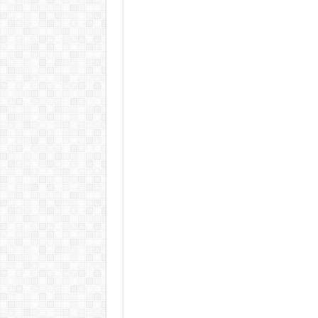
Teljes a döbbenet! Sajnos ma vég
ÉLŐ! RENDKÍVÜLI! Letaglózó hír