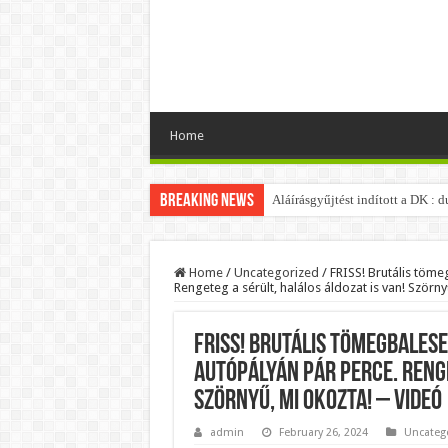
Home
Breaking News
Aláírásgyűjtést indított a DK :
Orbán Viktort óriási meglepetés
Nem finomkodott: Megfegyelmezt
Home
/
Uncategorized
/
FRISS! Brutális töm
Rengeteg a sérült, halálos áldozat is van! Ször
DRÁMA! Végezni akartak Orbán Vi
Visszatérhet Sulyok Tamás?Muta
FRISS! Brutális tömegbales
MOST TÖRTÉNT! Péter Magyar R
autópályán pár perce. Renge
PUTYIN MEGSEMMISÍTŐ ÜZENETET
Szörnyű, mi OKOZTA! – Videó
Szijjártó élő adásban semmisíte
admin
February 26, 2024
Uncateg