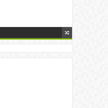
történt:
s Brüsszelben! – bebe