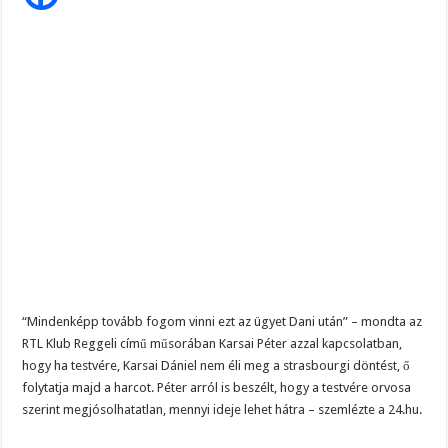
Szijjártó élő adásban semmisítette meg Magyar Pétert – egyetlen mondat elég vol
A
testvére
aggasztó
Teljes a döbbenet! Sajnos ma végül kiderült, hogy igazából miért állt le Paks:
bejelentést
tett
ÉLŐ! RENDKÍVÜLI! Letaglózó hírt kapott az ország! Visszatérhet Sulyok Tamás!
“Mindenképp tovább fogom vinni ezt az ügyet Dani után” – mondta az
RTL Klub Reggeli című műsorában Karsai Péter azzal kapcsolatban,
hogy ha testvére, Karsai Dániel nem éli meg a strasbourgi döntést, ő
folytatja majd a harcot. Péter arról is beszélt, hogy a testvére orvosa
szerint megjósolhatatlan, mennyi ideje lehet hátra – szemlézte a 24.hu.