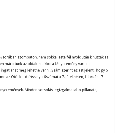
űsorában szombaton, nem sokkal este fél nyolc után kihúzták az
en már írtunk az oldalon, akkora főnyeremény várta a
gatlanát meg lehetne venni. Szám szerint ez azt jelenti, hogy 6
. Íme az Ötöslottó friss nyerőszámai a 7. játékhéten, február 17-
 nyeremények. Minden sorsolás legizgalmasabb pillanata,