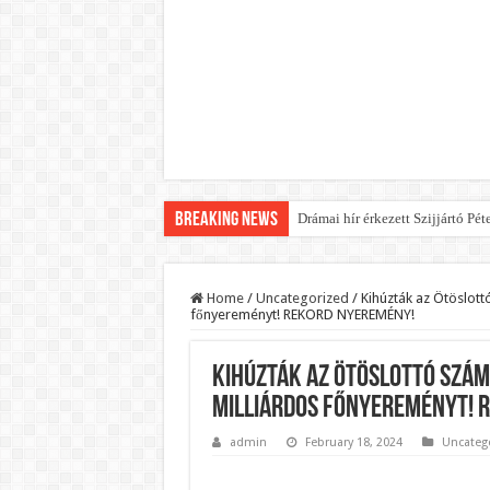
Breaking News
Drámai hír érkezett Szijjártó Pét
FORDULAT: Magyar Péter hirtelen
Döntés született:Hozzányúl a k
Home
/
Uncategorized
/
Kihúzták az Ötöslottó
főnyereményt! REKORD NYEREMÉNY!
RENDKÍVÜLI! Kivonul a Tesco, e
Orbán schließt geheimen MEGA-D
Kihúzták az Ötöslottó számo
Kezdeményezték Pócs János ment
milliárdos főnyereményt! 
Újabb Fideszes képviselő mondot
admin
February 18, 2024
Uncateg
Robbanhat az egészségügy egyik 