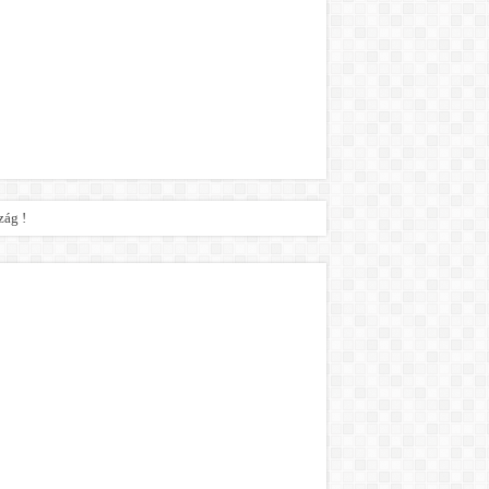
zág !