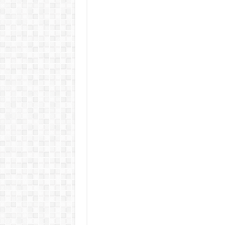
Döntött a kormány az egészségüg
Szívmelengető videó: a Magyar 