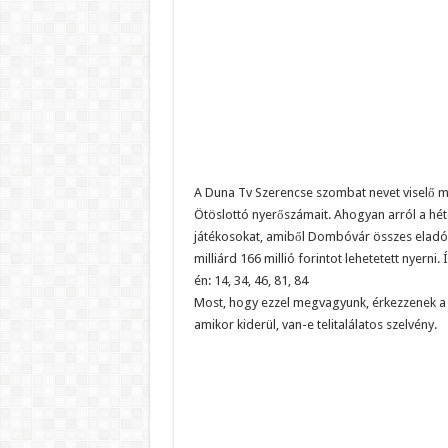
A Duna Tv Szerencse szombat nevet viselő m
Ötöslottó nyerőszámait. Ahogyan arról a hét
játékosokat, amiből Dombóvár összes eladó in
milliárd 166 millió forintot lehetetett nyerni
én: 14, 34, 46, 81, 84
Most, hogy ezzel megvagyunk, érkezzenek a
amikor kiderül, van-e telitalálatos szelvény.