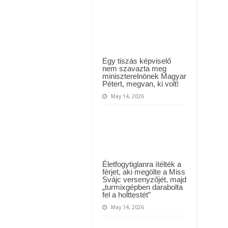
yi várólistákról: Ezt mindenki megérzi majd!
számokat!
Megvan
ki
Közút dolgozója vizet adott egy szomjas gólyának!
vitte
el
a
több,
mint
6
Egy tiszás képviselő
milliárdos
nem szavazta meg
főnyereményt!
miniszterelnönek Magyar
REKORD
Pétert, megvan, ki volt!
NYEREMÉNY!
May 14, 2026
Életfogytiglanra ítélték a
férjet, aki megölte a Miss
Svájc versenyzőjét, majd
„turmixgépben darabolta
fel a holttestét”
May 14, 2026