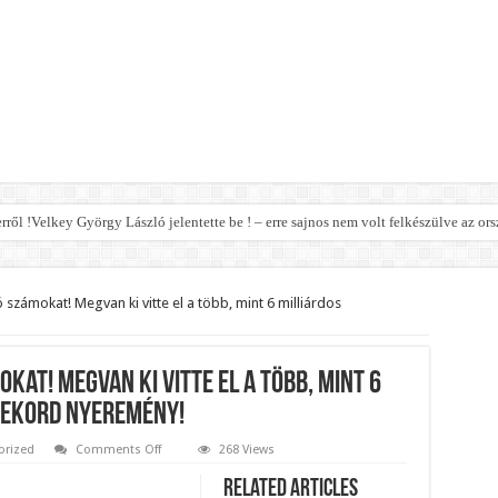
erről !Velkey György László jelentette be ! – erre sajnos nem volt felkészülve az ors
 jó hírt jelentett be!
ormány a nyugdíjhoz: a legkevesebből élők örülhetnek nagyon!
 számokat! Megvan ki vitte el a több, mint 6 milliárdos
z jön helyette – Hatalmas a felháborodás az országban:
eal mit Putin ab – Ursula von der Leyen explodiert vor Wut! – bebe
kat! Megvan ki vitte el a több, mint 6
elmi jogának felfüggesztését,botrányos dolog derült ki!
REKORD NYEREMÉNY!
t le a parlamentben!
on
orized
Comments Off
268 Views
Kihúzták
legsúlyosabb ügye: Hegedűs Zsolt feljelentése hatalmas lavinát indíthat el!
az
Related Articles
Ötöslottó