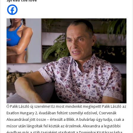
Spread the love
rajongók
álla!
Megérkezett
az
első
fotó!
–
Ő
Palik
László
32
évvel
fiatalabb
új
szerelme:
FOTÓ!
Ő Palik László új szerelme! Ez most mindenkit meglepett! Palik László az
Exatlon Hungary 2. évadában feltűnt személyi edzővel, Cservenák
Alexandrával jött össze – értesült a Blikk. A bulvárlap úgy tudja, csak a
műsor után lángoltak fel köztük az érzelmek. Alexandra a legutóbbi
évadban már a stáb tagjaként utazhatott a Dominikai Köztársaságba.