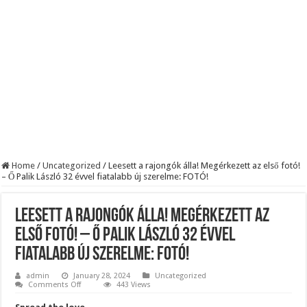
Home
/
Uncategorized
/
Leesett a rajongók álla! Megérkezett az első fotó!
– Ő Palik László 32 évvel fiatalabb új szerelme: FOTÓ!
Leesett a rajongók álla! Megérkezett az
első fotó! – Ő Palik László 32 évvel
fiatalabb új szerelme: FOTÓ!
admin
January 28, 2024
Uncategorized
on
Comments Off
443 Views
Leesett
a