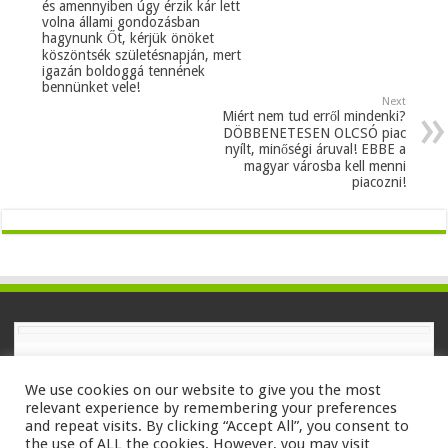
és amennyiben úgy érzik kár lett
volna állami gondozásban
hagynunk Őt, kérjük önöket
köszöntsék születésnapján, mert
igazán boldoggá tennének
bennünket vele!
Next
Miért nem tud erről mindenki?
DÖBBENETESEN OLCSÓ piac
nyílt, minőségi áruval! EBBE a
magyar városba kell menni
piacozni!
We use cookies on our website to give you the most
relevant experience by remembering your preferences
and repeat visits. By clicking “Accept All”, you consent to
Powered by
WordPress
| Designed by
TieLabs
the use of ALL the cookies. However, you may visit