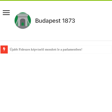
Újabb Fideszes képviselő mondott le a parlamentben!