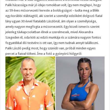
Palik házassága már jó ideje romokban volt, így nem meglepő, hogy
az 59 éves műsorvezető kereste a boldogságot – tudta meg a Blikk
egy korábbi stábtagtól, aki szerint a személyi edzőként dolgozó fiatal
lány ugyan 30 évvel fiatalabb Lászlónál, ám olyan a személyisége,
amely nagyon megfogta a műsorvezetőt. Egy közeli ismerős szerint
jelenleg távkapcsolatban élnek a szerelmesek, mivel Alexandra
Szegeden él, oda köti az edzői munkája és a számára nagyon fontos
fogyatékkal élő testvére is ott van, így nem tudnak annyit találkozni.
Palik László pedig most, hogy szünidő van, próbál minden egyes
percet a fiaival tölteni. Íme a fotó a gyönyörű hölgyről: