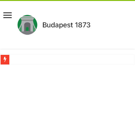
Drámai hír érkezett Szijjártó Péterről !Velkey György László jelentette be ! – erre
FORDULAT: Magyar Péter hirtelen jó hírt jelentett be!
Döntés született:Hozzányúl a kormány a nyugdíjhoz: a legkevesebből élők örül
RENDKÍVÜLI! Kivonul a Tesco, ez jön helyette – Hatalmas a felháborodás az or
Orbán schließt geheimen MEGA-Deal mit Putin ab – Ursula von der Leyen explod
Kezdeményezték Pócs János mentelmi jogának felfüggesztését,botrányos dolog d
Újabb Fideszes képviselő mondott le a parlamentben!