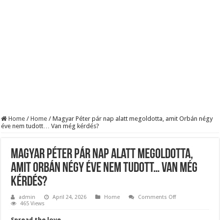
Robbanhat az egészségügy egyik legsúlyosabb ügye: Hegedűs Zsolt feljelentése h
Döntött a kormány az egészségügyi várólistákról: Ezt mindenki megérzi majd!
Szívmelengető videó: a Magyar Közút dolgozója vizet adott egy szomjas gólyán
Home
/
Home
/
Magyar Péter pár nap alatt megoldotta, amit Orbán négy
éve nem tudott… Van még kérdés?
Magyar Péter pár nap alatt megoldotta,
amit Orbán négy éve nem tudott… Van még
kérdés?
on
admin
April 24, 2026
Home
Comments Off
Magyar
465 Views
Péter
pár
Spread the love