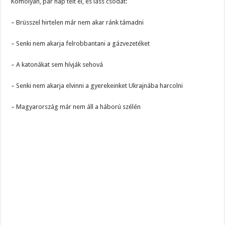
Komolyan, pár nap telt el, és láss csodát:
– Brüsszel hirtelen már nem akar ránk támadni
– Senki nem akarja felrobbantani a gázvezetéket
– A katonákat sem hívják sehová
– Senki nem akarja elvinni a gyerekeinket Ukrajnába harcolni
– Magyarország már nem áll a háború szélén