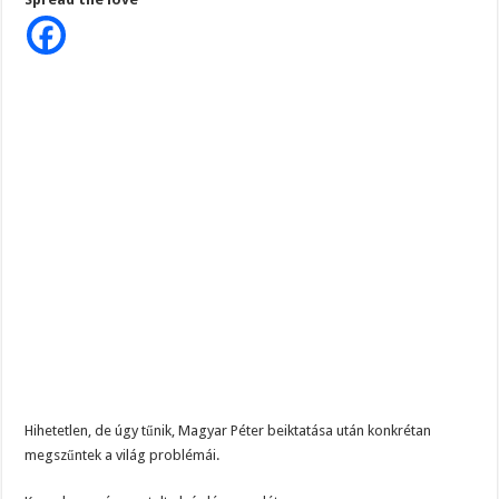
nap
alatt
megoldotta,
amit
Orbán
négy
éve
nem
tudott…
Van
még
kérdés?
Hihetetlen, de úgy tűnik, Magyar Péter beiktatása után konkrétan
megszűntek a világ problémái.