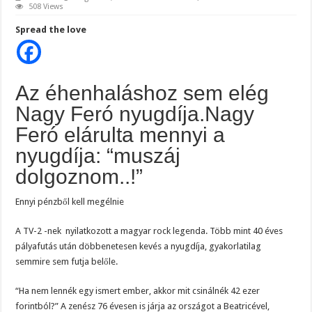
Nagy
508 Views
Feró
elárulta
Spread the love
mennyi
a
nyugdíja:
“muszáj
dolgoznom..!”
éhenhaláshoz
Az éhenhaláshoz sem elég
sem
elég
Nagy
Nagy Feró nyugdíja.Nagy
Feró
nyugdíja.Ennyi
Feró elárulta mennyi a
pénzből
kell
nyugdíja: “muszáj
megélnie!
dolgoznom..!”
Ennyi pénzből kell megélnie
A TV-2 -nek nyilatkozott a magyar rock legenda. Több mint 40 éves
pályafutás után döbbenetesen kevés a nyugdíja, gyakorlatilag
semmire sem futja belőle.
“Ha nem lennék egy ismert ember, akkor mit csinálnék 42 ezer
forintból?” A zenész 76 évesen is járja az országot a Beatricével,