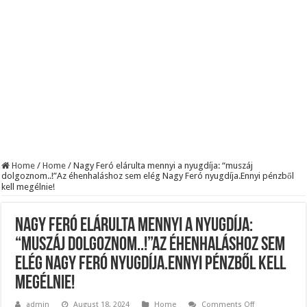
Szijjártó élő adásban semmisítette meg Magyar Pétert – egyetlen mondat elég vol
Teljes a döbbenet! Sajnos ma végül kiderült, hogy igazából miért állt le Paks:
ÉLŐ! RENDKÍVÜLI! Letaglózó hírt kapott az ország! Visszatérhet Sulyok Tamás!
Home
/
Home
/
Nagy Feró elárulta mennyi a nyugdíja: “muszáj
dolgoznom..!”Az éhenhaláshoz sem elég Nagy Feró nyugdíja.Ennyi pénzből
kell megélnie!
Nagy Feró elárulta mennyi a nyugdíja:
“muszáj dolgoznom..!”Az éhenhaláshoz sem
elég Nagy Feró nyugdíja.Ennyi pénzből kell
megélnie!
on
admin
August 18, 2024
Home
Comments Off