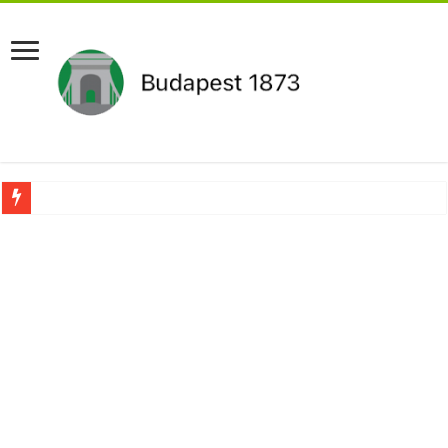
Aláírásgyűjtést indított a DK : dunai duzzasztómű megépítését sürgetik Magyar
Orbán Viktort óriási meglepetés érte amikor megtudta Magyar Péterről az igazság
Nem finomkodott: Megfegyelmezte Dúró Dórát a magyar milliárdos, Felföldi Józ
DRÁMA! Végezni akartak Orbán Viktorral. Vörös parókában és taxisnak öltözve…
Visszatérhet Sulyok Tamás?Mutatjuk:
MOST TÖRTÉNT! Péter Magyar ROBBANÁSSZERŰEN DÜHÖS lett Varga Judit sok
PUTYIN MEGSEMMISÍTŐ ÜZENETET KÜLDÖTT: Macron és von der Leyen pánikba e