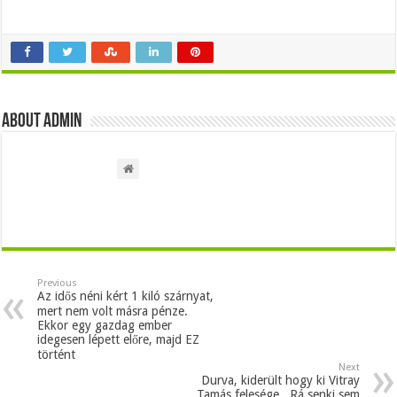
About admin
Previous
Az idős néni kért 1 kiló szárnyat,
mert nem volt másra pénze.
Ekkor egy gazdag ember
idegesen lépett előre, majd EZ
történt
Next
Durva, kiderült hogy ki Vitray
Tamás felesége.. Rá senki sem