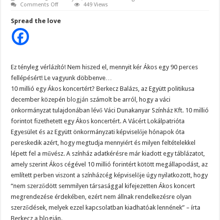
on
Comments Off
449 Views
Na
EZ
Spread the love
Durva!
Ettől
azért
kinyílik
az
ember
zsebében
Ez tényleg vérlázító! Nem hiszed el, mennyit kér Ákos egy 90 perces
a
bicska..
fellépésért! Le vagyunk döbbenve…
Ennyi
pénzt
10 millió egy Ákos koncertért? Berkecz Balázs, az Együtt politikusa
kér
december közepén
blogján
számolt be arról, hogy a váci
Ákos
egy
önkormányzat tulajdonában lévő Váci Dunakanyar Színház Kft. 10 millió
90
perces
forintot fizethetett egy Ákos koncertért. A Vácért Lokálpatrióta
koncertért..
Egyesület és az Együtt önkormányzati képviselője hónapok óta
Ezért
Te
pereskedik azért, hogy megtudja mennyiért és milyen feltételekkel
mennyit
dolgozol?
lépett fel a művész. A színház adatkérésre már kiadott egy táblázatot,
amely szerint Ákos cégével 10 millió forintért kötött megállapodást, az
említett perben viszont a színházcég képviselője úgy nyilatkozott, hogy
“nem szerződött semmilyen társasággal kifejezetten Ákos koncert
megrendezése érdekében, ezért nem állnak rendelkezésre olyan
szerződések, melyek ezzel kapcsolatban kiadhatóak lennének” – írta
Berkecz a blogján.