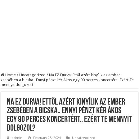
BREAKING! Kész, ennyi volt! Összeomlott a Fidesz – Durva, ami most történi
Rendkívüli folyamatok zajlanak a háttérben. Pár napon belül újra Orbán Viktor le
Életveszélyes fenyegetést kapott Majka: azonnal lemondta sepsiszentgyörgyi ko
Home
/
Uncategorized
/
Na EZ Durva! Ettől azért kinyílik az ember
zsebében a bicska.. Ennyi pénzt kér Ákos egy 90 perces koncertért.. Ezért Te
mennyit dolgozol?
Na EZ Durva! Ettől azért kinyílik az ember
zsebében a bicska.. Ennyi pénzt kér Ákos
egy 90 perces koncertért.. Ezért Te mennyit
dolgozol?
admin
February 25, 2024
Uncategorized