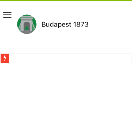
Újabb Fideszes képviselő mondott le a parlamentben!
Robbanhat az egészségügy egyik legsúlyosabb ügye: Hegedűs Zsolt feljelentése h
Döntött a kormány az egészségügyi várólistákról: Ezt mindenki megérzi majd!
Szívmelengető videó: a Magyar Közút dolgozója vizet adott egy szomjas gólyán
Rendkívüli intézkedések jöhetnek a boltoknál az energiaválság miatt: – MUTA
Jön a pénzeső a nyugdíjasoknak! Itt a pontos összeg és a kormány döntése!
ÉLŐ! RENDKÍVÜLI! Váratlan hír jött Paksról – Azonnal meg kellett tenni!