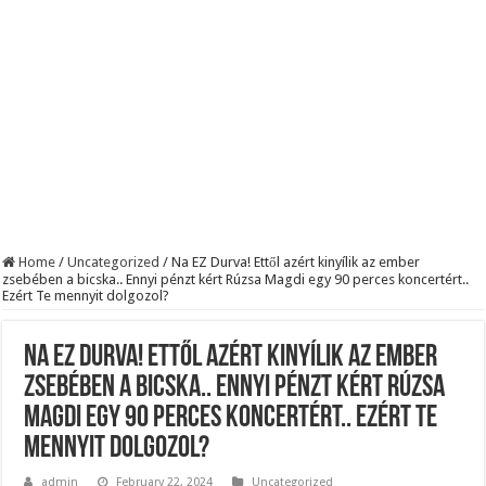
Szijjártó élő adásban semmisítette meg Magyar Pétert – egyetlen mondat elég vol
Teljes a döbbenet! Sajnos ma végül kiderült, hogy igazából miért állt le Paks:
ÉLŐ! RENDKÍVÜLI! Letaglózó hírt kapott az ország! Visszatérhet Sulyok Tamás!
Home
/
Uncategorized
/
Na EZ Durva! Ettől azért kinyílik az ember
zsebében a bicska.. Ennyi pénzt kért Rúzsa Magdi egy 90 perces koncertért..
Ezért Te mennyit dolgozol?
Na EZ Durva! Ettől azért kinyílik az ember
zsebében a bicska.. Ennyi pénzt kért Rúzsa
Magdi egy 90 perces koncertért.. Ezért Te
mennyit dolgozol?
admin
February 22, 2024
Uncategorized