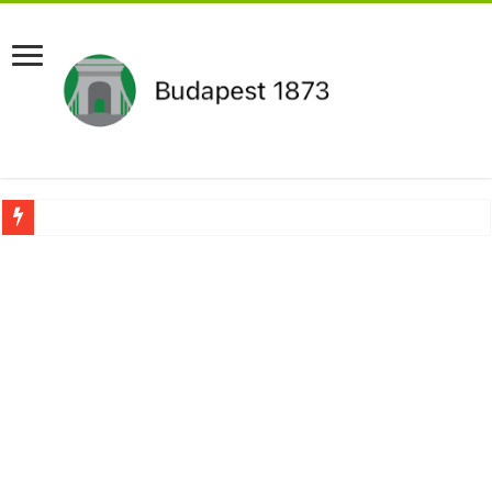
Aláírásgyűjtést indított a DK : dunai duzzasztómű megépítését sürgetik Magyar
Orbán Viktort óriási meglepetés érte amikor megtudta Magyar Péterről az igazság
Nem finomkodott: Megfegyelmezte Dúró Dórát a magyar milliárdos, Felföldi Józ
DRÁMA! Végezni akartak Orbán Viktorral. Vörös parókában és taxisnak öltözve…
Visszatérhet Sulyok Tamás?Mutatjuk:
MOST TÖRTÉNT! Péter Magyar ROBBANÁSSZERŰEN DÜHÖS lett Varga Judit sok
PUTYIN MEGSEMMISÍTŐ ÜZENETET KÜLDÖTT: Macron és von der Leyen pánikba e