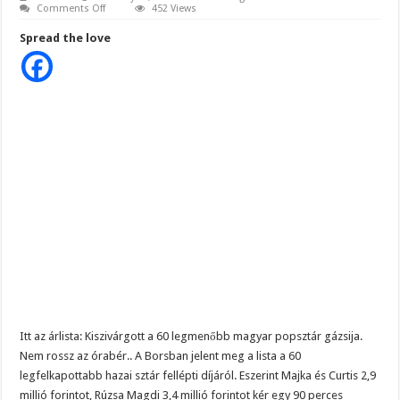
on
Comments Off
452 Views
Na
EZ
Spread the love
Durva!
Ettől
azért
kinyílik
az
ember
zsebében
a
bicska..
Ennyi
pénzt
kért
Rúzsa
Magdi
egy
90
perces
koncertért..
Ezért
Te
mennyit
dolgozol?
Itt az árlista: Kiszivárgott a 60 legmenőbb magyar popsztár gázsija.
Nem rossz az órabér.. A Borsban jelent meg a lista a 60
legfelkapottabb hazai sztár fellépti díjáról. Eszerint Majka és Curtis 2,9
millió forintot, Rúzsa Magdi 3,4 millió forintot kér egy 90 perces