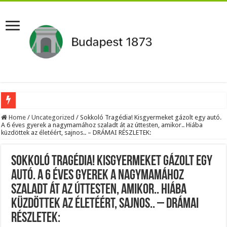
Apa és fia együtt: Sebestyén Balázs beváltotta ígéretét, 17 éves fiával zenélt 65 e
Home
/
Uncategorized
/
Sokkoló Tragédia! Kisgyermeket gázolt egy autó.
A 6 éves gyerek a nagymamához szaladt át az úttesten, amikor.. Hiába
küzdöttek az életéért, sajnos.. – DRÁMAI RÉSZLETEK:
Toroczkai Varga Judittal támadt Magyar Péterre – döbbenetes lett a vége -Toroczk
Óraátállítás eltörlése: döntött az Európai Parlament
Sokkoló Tragédia! Kisgyermeket gázolt egy
ÁLL A BÁL! RENDKÍVÜLI! Most jött a sokkoló hír a leendő köztársasági elnökrő
autó. A 6 éves gyerek a nagymamához
Magyar Péter meghozta a döntést, távozik posztjáról a…
szaladt át az úttesten, amikor.. Hiába
SOKKOLÓ FEJLEMÉNY: Veszélyes szintre emelkedett az európai feszültség egy re
küzdöttek az életéért, sajnos.. – DRÁMAI
EGY NÉV, AMELY FELKELTETTE AZ ÉRDEKLŐDÉST” — Orbán Viktor családjáról sz
RÉSZLETEK: