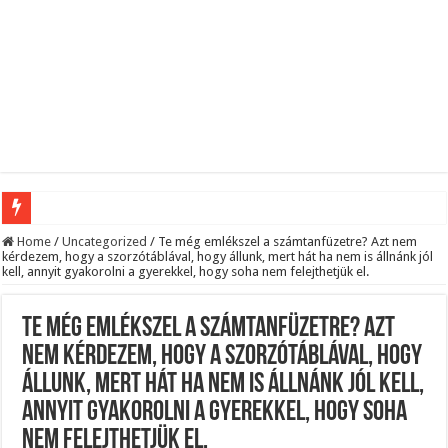
Megvan! Dr. Baka András lesz az új köztársasági elnök!
Home
/
Uncategorized
/
Te még emlékszel a számtanfüzetre? Azt nem
kérdezem, hogy a szorzótáblával, hogy állunk, mert hát ha nem is állnánk jól
kell, annyit gyakorolni a gyerekkel, hogy soha nem felejthetjük el.
Tóth Ildikó felsorolta, kik vezetik szerinte a NER-maffiát, ezekre senki nem számí
Kisnyugdíjasoknak járó ingyenes élelmiszercsomagok: több helyről is kérhető s
Te még emlékszel a számtanfüzetre? Azt
Lesifotó robbantotta fel az internetet: itt találták meg az eltűnt Orbán Viktort!
nem kérdezem, hogy a szorzótáblával, hogy
Hatalmas Botrány a Parlamentben: a Fidesz ismét kitett magáért!
állunk, mert hát ha nem is állnánk jól kell,
Jön az AUGUSZTUSI pénzeső! Ez a 3 csillagjegy részesül belőle: A cikk a hozzá
annyit gyakorolni a gyerekkel, hogy soha
Borbás Marcsi beperelte Kocsis Mátét!
nem felejthetjük el.