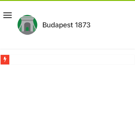
Drámai hír érkezett Szijjártó Péterről !Velkey György László jelentette be ! – erre
FORDULAT: Magyar Péter hirtelen jó hírt jelentett be!
Döntés született:Hozzányúl a kormány a nyugdíjhoz: a legkevesebből élők örül
RENDKÍVÜLI! Kivonul a Tesco, ez jön helyette – Hatalmas a felháborodás az or
Orbán schließt geheimen MEGA-Deal mit Putin ab – Ursula von der Leyen explod
Kezdeményezték Pócs János mentelmi jogának felfüggesztését,botrányos dolog d
Újabb Fideszes képviselő mondott le a parlamentben!