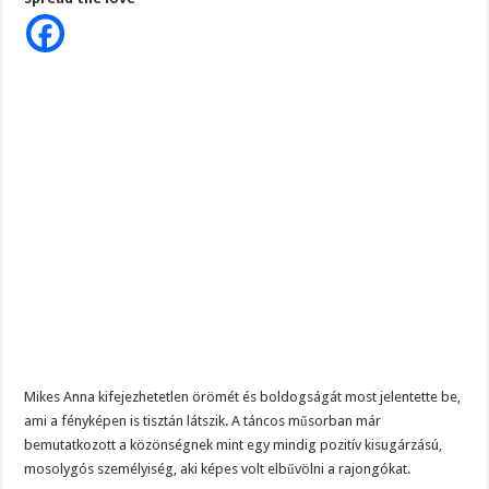
fénykép:Mikes
Anna
ebben
a
pillanatban
jelentette
be,
de
a
fotón
is
jól
látni
Mikes Anna kifejezhetetlen örömét és boldogságát most jelentette be,
ami a fényképen is tisztán látszik. A táncos műsorban már
bemutatkozott a közönségnek mint egy mindig pozitív kisugárzású,
mosolygós személyiség, aki képes volt elbűvölni a rajongókat.