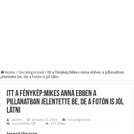
Robbanhat az egészségügy egyik legsúlyosabb ügye: Hegedűs Zsolt feljelentése h
Döntött a kormány az egészségügyi várólistákról: Ezt mindenki megérzi majd!
Szívmelengető videó: a Magyar Közút dolgozója vizet adott egy szomjas gólyán
Home
/
Uncategorized
/
Itt a fénykép:Mikes Anna ebben a pillanatban
jelentette be, de a fotón is jól látni
Itt a fénykép:Mikes Anna ebben a
pillanatban jelentette be, de a fotón is jól
látni
admin
January 27, 2024
Uncategorized
on
Comments Off
517 Views
Itt
a
Spread the love