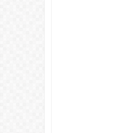
Döntött a kormány az egészségüg
Szívmelengető videó: a Magyar 