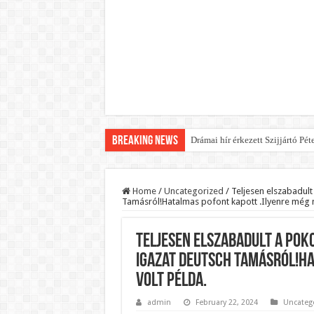
Breaking News
Drámai hír érkezett Szijjártó Pét
FORDULAT: Magyar Péter hirtelen
Döntés született:Hozzányúl a k
Home
/
Uncategorized
/
Teljesen elszabadul
Tamásról!Hatalmas pofont kapott .Ilyenre még 
RENDKÍVÜLI! Kivonul a Tesco, e
Orbán schließt geheimen MEGA-D
Teljesen elszabadult a po
Kezdeményezték Pócs János ment
igazat Deutsch Tamásról!Ha
Újabb Fideszes képviselő mondot
volt példa.
Robbanhat az egészségügy egyik 
admin
February 22, 2024
Uncateg