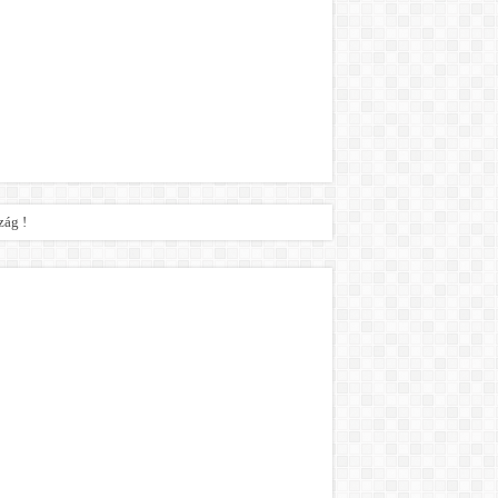
zág !