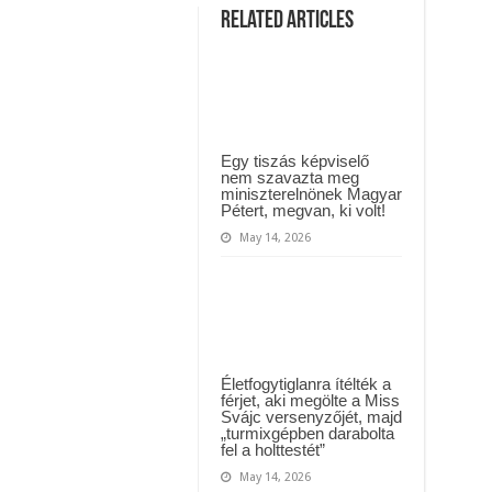
yi várólistákról: Ezt mindenki megérzi majd!
elszabadult
Related Articles
a
pokol
Közút dolgozója vizet adott egy szomjas gólyának!
-
Magyar
Péter
durván
megmondta
az
igazat
Deutsch
Egy tiszás képviselő
Tamásról!Hatalmas
nem szavazta meg
pofont
miniszterelnönek Magyar
kapott
Pétert, megvan, ki volt!
.Ilyenre
még
May 14, 2026
nem
volt
példa.
Életfogytiglanra ítélték a
férjet, aki megölte a Miss
Svájc versenyzőjét, majd
„turmixgépben darabolta
fel a holttestét”
May 14, 2026