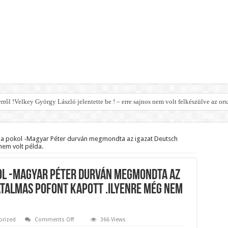
erről !Velkey György László jelentette be ! – erre sajnos nem volt felkészülve az ors
 jó hírt jelentett be!
ormány a nyugdíjhoz: a legkevesebből élők örülhetnek nagyon!
t a pokol -Magyar Péter durván megmondta az igazat Deutsch
nem volt példa.
z jön helyette – Hatalmas a felháborodás az országban:
eal mit Putin ab – Ursula von der Leyen explodiert vor Wut! – bebe
kol -Magyar Péter durván megmondta az
elmi jogának felfüggesztését,botrányos dolog derült ki!
talmas pofont kapott .Ilyenre még nem
t le a parlamentben!
legsúlyosabb ügye: Hegedűs Zsolt feljelentése hatalmas lavinát indíthat el!
on
orized
Comments Off
366 Views
Teljesen