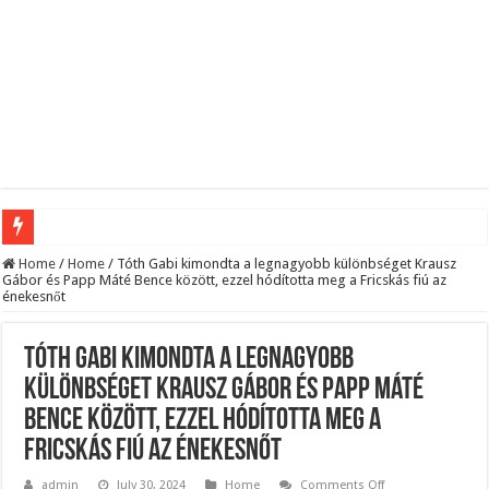
Megvan! Dr. Baka András lesz az új köztársasági elnök!
Home
/
Home
/
Tóth Gabi kimondta a legnagyobb különbséget Krausz
Gábor és Papp Máté Bence között, ezzel hódította meg a Fricskás fiú az
énekesnőt
Tóth Ildikó felsorolta, kik vezetik szerinte a NER-maffiát, ezekre senki nem számí
Kisnyugdíjasoknak járó ingyenes élelmiszercsomagok: több helyről is kérhető s
Tóth Gabi kimondta a legnagyobb
Lesifotó robbantotta fel az internetet: itt találták meg az eltűnt Orbán Viktort!
különbséget Krausz Gábor és Papp Máté
Hatalmas Botrány a Parlamentben: a Fidesz ismét kitett magáért!
Bence között, ezzel hódította meg a
Jön az AUGUSZTUSI pénzeső! Ez a 3 csillagjegy részesül belőle: A cikk a hozzá
Fricskás fiú az énekesnőt
Borbás Marcsi beperelte Kocsis Mátét!
on
admin
July 30, 2024
Home
Comments Off