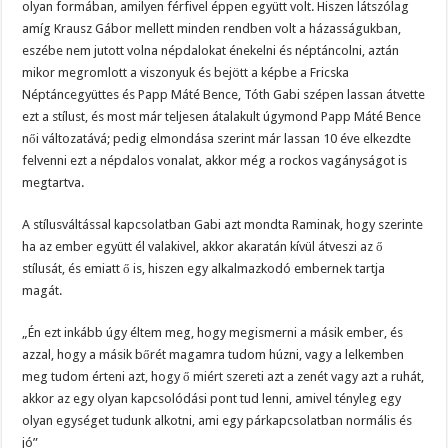
olyan formában, amilyen férfivel éppen együtt volt. Hiszen látszólag
amíg Krausz Gábor mellett minden rendben volt a házasságukban,
eszébe nem jutott volna népdalokat énekelni és néptáncolni, aztán
mikor megromlott a viszonyuk és bejött a képbe a Fricska
Néptáncegyüttes és Papp Máté Bence, Tóth Gabi szépen lassan átvette
ezt a stílust, és most már teljesen átalakult úgymond Papp Máté Bence
női változatává; pedig elmondása szerint már lassan 10 éve elkezdte
felvenni ezt a népdalos vonalat, akkor még a rockos vagányságot is
megtartva.
A stílusváltással kapcsolatban Gabi azt mondta Raminak, hogy szerinte
ha az ember együtt él valakivel, akkor akaratán kívül átveszi az ő
stílusát, és emiatt ő is, hiszen egy alkalmazkodó embernek tartja
magát.
„Én ezt inkább úgy éltem meg, hogy megismerni a másik ember, és
azzal, hogy a másik bőrét magamra tudom húzni, vagy a lelkemben
meg tudom érteni azt, hogy ő miért szereti azt a zenét vagy azt a ruhát,
akkor az egy olyan kapcsolódási pont tud lenni, amivel tényleg egy
olyan egységet tudunk alkotni, ami egy párkapcsolatban normális és
jó”