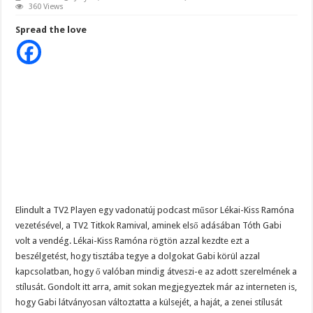
Tóth
360 Views
Magyar Péter ezt üzente Orbánnak……, ez az eddigi legkeményebb üzenet !
Gabi
kimondta
Spread the love
Tragédia az erőműben! – Kiadták a megrendítő közleményt:
a
legnagyobb
különbséget
„EZÉRT BESZÉLNEK RÓLA ENNYIEN!” – Magyar Péter kíméletlen válasza Szentki
Krausz
Gábor
és
Papp
Máté
Bence
között,
ezzel
hódította
meg
a
Fricskás
fiú
az
énekesnőt
Elindult a TV2 Playen egy vadonatúj podcast műsor Lékai-Kiss Ramóna
vezetésével, a TV2 Titkok Ramival, aminek első adásában Tóth Gabi
volt a vendég. Lékai-Kiss Ramóna rögtön azzal kezdte ezt a
beszélgetést, hogy tisztába tegye a dolgokat Gabi körül azzal
kapcsolatban, hogy ő valóban mindig átveszi-e az adott szerelmének a
stílusát. Gondolt itt arra, amit sokan megjegyeztek már az interneten is,
hogy Gabi látványosan változtatta a külsejét, a haját, a zenei stílusát