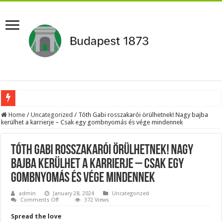
Pár napon belül újra Orbán Viktor lehet a miniszterelnök?Rendkívüli folyamatok 
Home
/
Uncategorized
/
Tóth Gabi rosszakarói örülhetnek! Nagy bajba
kerülhet a karrierje – Csak egy gombnyomás és vége mindennek
Botrányos amit találtak! Ruszin-Szendi Romulusz bejelentette,hogy ennek súly
Politikai mélyrepülés: minimálbérre csökkentették Lázár János fizetését!Mutatju
Tóth Gabi rosszakarói örülhetnek! Nagy
Ítéletet hozott uniós bíróság: 289 milliárd forintot kell visszafizetni az adó fizet
bajba kerülhet a karrierje – Csak egy
gombnyomás és vége mindennek
Óriási a baj ! Dobrev Klára félelmetes dolgot leplezett le a Fidesz működéséről!
Magyar Péter azonnal eltávolította Nagy Mártont!
admin
January 28, 2024
Uncategorized
on
Comments Off
372 Views
Tóth
Paks hűtővízgondját napok alatt megoldaná egy magyar professzor.
Gabi
Spread the love
rosszakarói