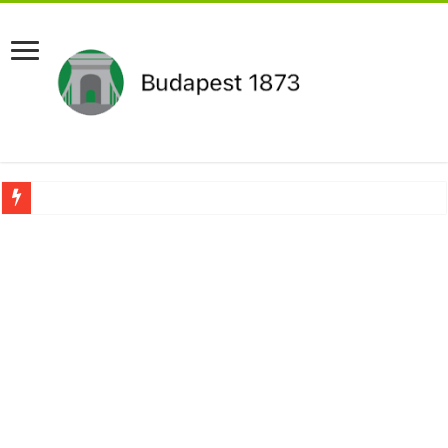
Újabb Fideszes képviselő mondott le a parlamentben!
Robbanhat az egészségügy egyik legsúlyosabb ügye: Hegedűs Zsolt feljelentése h
Döntött a kormány az egészségügyi várólistákról: Ezt mindenki megérzi majd!
Szívmelengető videó: a Magyar Közút dolgozója vizet adott egy szomjas gólyán
Rendkívüli intézkedések jöhetnek a boltoknál az energiaválság miatt: – MUTA
Jön a pénzeső a nyugdíjasoknak! Itt a pontos összeg és a kormány döntése!
ÉLŐ! RENDKÍVÜLI! Váratlan hír jött Paksról – Azonnal meg kellett tenni!