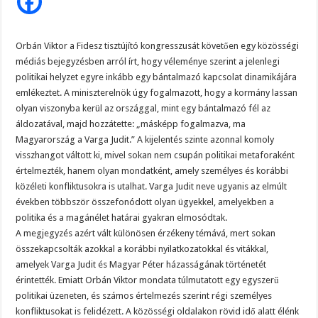
Orbán
Viktor
bejelentésére
Orbán Viktor a Fidesz tisztújító kongresszusát követően egy közösségi
médiás bejegyzésben arról írt, hogy véleménye szerint a jelenlegi
politikai helyzet egyre inkább egy bántalmazó kapcsolat dinamikájára
emlékeztet. A miniszterelnök úgy fogalmazott, hogy a kormány lassan
olyan viszonyba kerül az országgal, mint egy bántalmazó fél az
áldozatával, majd hozzátette: „másképp fogalmazva, ma
Magyarország a Varga Judit.” A kijelentés szinte azonnal komoly
visszhangot váltott ki, mivel sokan nem csupán politikai metaforaként
értelmezték, hanem olyan mondatként, amely személyes és korábbi
közéleti konfliktusokra is utalhat. Varga Judit neve ugyanis az elmúlt
években többször összefonódott olyan ügyekkel, amelyekben a
politika és a magánélet határai gyakran elmosódtak.
A megjegyzés azért vált különösen érzékeny témává, mert sokan
összekapcsolták azokkal a korábbi nyilatkozatokkal és vitákkal,
amelyek Varga Judit és Magyar Péter házasságának történetét
érintették. Emiatt Orbán Viktor mondata túlmutatott egy egyszerű
politikai üzeneten, és számos értelmezés szerint régi személyes
konfliktusokat is felidézett. A közösségi oldalakon rövid idő alatt élénk