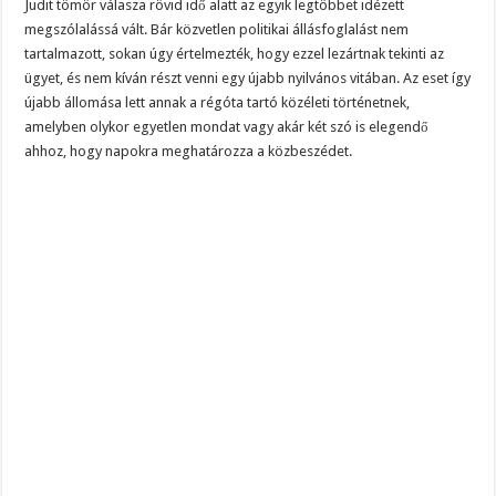
Judit tömör válasza rövid idő alatt az egyik legtöbbet idézett
megszólalássá vált. Bár közvetlen politikai állásfoglalást nem
tartalmazott, sokan úgy értelmezték, hogy ezzel lezártnak tekinti az
ügyet, és nem kíván részt venni egy újabb nyilvános vitában. Az eset így
újabb állomása lett annak a régóta tartó közéleti történetnek,
amelyben olykor egyetlen mondat vagy akár két szó is elegendő
ahhoz, hogy napokra meghatározza a közbeszédet.