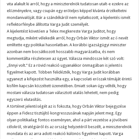
vita alakult ki arról, hogy a miniszterelnök tudatosan utalt-e ezekre az
előzményekre, vagy csupán egy erőteljes képpel kívánta érzékeltetni
mondanivalóját. Bár a szándékáról nem nyilatkozott, a kijelentés ismét
reflektorfénybe állította Varga Judit személyét.
A kijelentést követően a Telex megkereste Varga Juditot, hogy
megtudja, miként vélekedik arról, hogy Orbán Viktor ismét az ő nevét
említette egy politikai hasonlatban. A korábbi igazságügyi miniszter
azonban nem bocsátkozott hosszabb magyarázatba, és nem
kommentálta részletesen az ügyet. Válasza mindössze két szó volt:
„Ennyi volt.” Ez a rövid reakció ugyanakkor önmagában is jelentős
figyelmet kapott. Többen felidézték, hogy Varga Judit korábban
ugyanezt a kifejezést használta egy, a kapcsolati erőszak témáját érintő
kisfilm kapcsán közzétett üzenetében. Emiatt sokan úgy vélték, hogy
mostani válasza tudatosan választott utalás lehetett, nem pedig
egyszerű elutasítás.
A történet jelentőségét az is fokozta, hogy Orbán Viktor bejegyzése
éppen a Fidesz tisztújító kongresszusának napján jelent meg. Egy
olyan politikailag fontos eseményen, ahol a párt vezetése a jövőbeni
célokról, stratégiáról és az ország helyzetéről beszélt, a miniszterelnök
mondata és az arra adott reakció különös figyelmet kapott. Varga