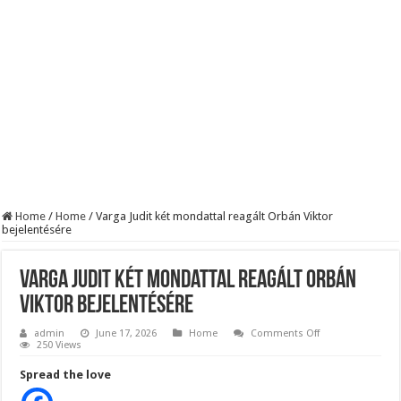
BREAKING! Kész, ennyi volt! Összeomlott a Fidesz – Durva, ami most történi
Rendkívüli folyamatok zajlanak a háttérben. Pár napon belül újra Orbán Viktor le
Életveszélyes fenyegetést kapott Majka: azonnal lemondta sepsiszentgyörgyi ko
Home
/
Home
/
Varga Judit két mondattal reagált Orbán Viktor
bejelentésére
Varga Judit két mondattal reagált Orbán
Viktor bejelentésére
on
admin
June 17, 2026
Home
Comments Off
Varga
250 Views
Judit
két
Spread the love
mondattal
reagált