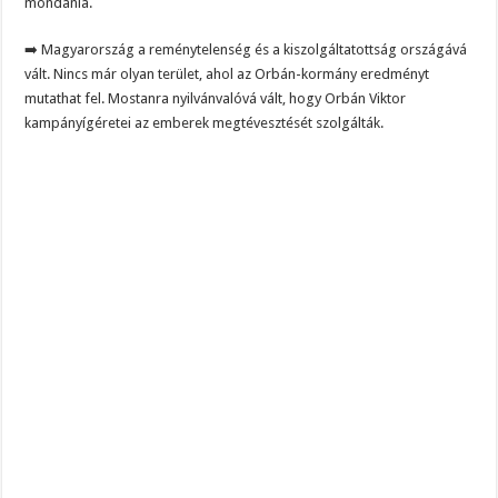
mondania.
➡️ Magyarország a reménytelenség és a kiszolgáltatottság országává
vált. Nincs már olyan terület, ahol az Orbán-kormány eredményt
mutathat fel. Mostanra nyilvánvalóvá vált, hogy Orbán Viktor
kampányígéretei az emberek megtévesztését szolgálták.