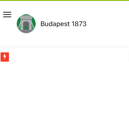
Újabb Fideszes képviselő mondott le a parlamentben!
Robbanhat az egészségügy egyik legsúlyosabb ügye: Hegedűs Zsolt feljelentése h
Döntött a kormány az egészségügyi várólistákról: Ezt mindenki megérzi majd!
Szívmelengető videó: a Magyar Közút dolgozója vizet adott egy szomjas gólyán
Rendkívüli intézkedések jöhetnek a boltoknál az energiaválság miatt: – MUTA
Jön a pénzeső a nyugdíjasoknak! Itt a pontos összeg és a kormány döntése!
ÉLŐ! RENDKÍVÜLI! Váratlan hír jött Paksról – Azonnal meg kellett tenni!