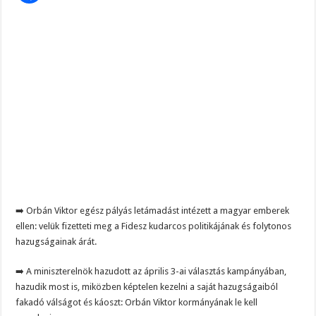
➡️ Orbán Viktor egész pályás letámadást intézett a magyar emberek
ellen: velük fizetteti meg a Fidesz kudarcos politikájának és folytonos
hazugságainak árát.
➡️ A miniszterelnök hazudott az április 3-ai választás kampányában,
hazudik most is, miközben képtelen kezelni a saját hazugságaiból
fakadó válságot és káoszt: Orbán Viktor kormányának le kell