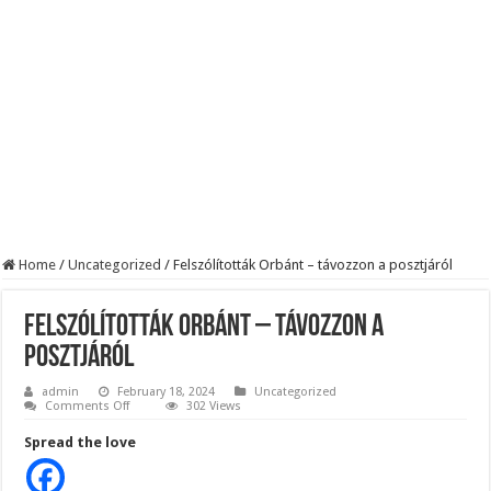
BREAKING! Kész, ennyi volt! Összeomlott a Fidesz – Durva, ami most történi
Rendkívüli folyamatok zajlanak a háttérben. Pár napon belül újra Orbán Viktor le
Életveszélyes fenyegetést kapott Majka: azonnal lemondta sepsiszentgyörgyi ko
Home
/
Uncategorized
/
Felszólították Orbánt – távozzon a posztjáról
Felszólították Orbánt – távozzon a
posztjáról
admin
February 18, 2024
Uncategorized
on
Comments Off
302 Views
Felszólították
Orbánt
Spread the love
–
távozzon
a
posztjáról