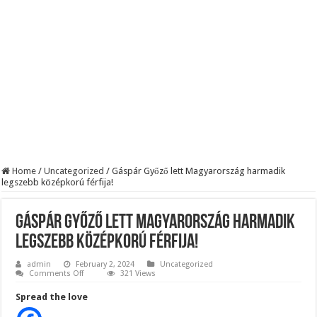
BREAKING! Kész, ennyi volt! Összeomlott a Fidesz – Durva, ami most történi
Rendkívüli folyamatok zajlanak a háttérben. Pár napon belül újra Orbán Viktor le
Életveszélyes fenyegetést kapott Majka: azonnal lemondta sepsiszentgyörgyi ko
Home
/
Uncategorized
/
Gáspár Győző lett Magyarország harmadik
legszebb középkorú férfija!
Gáspár Győző lett Magyarország harmadik
legszebb középkorú férfija!
admin
February 2, 2024
Uncategorized
on
Comments Off
321 Views
Gáspár
Győző
Spread the love
lett
Magyarország