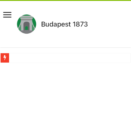
Újabb Fideszes képviselő mondott le a parlamentben!
Robbanhat az egészségügy egyik legsúlyosabb ügye: Hegedűs Zsolt feljelentése h
Döntött a kormány az egészségügyi várólistákról: Ezt mindenki megérzi majd!
Szívmelengető videó: a Magyar Közút dolgozója vizet adott egy szomjas gólyán
Rendkívüli intézkedések jöhetnek a boltoknál az energiaválság miatt: – MUTA
Jön a pénzeső a nyugdíjasoknak! Itt a pontos összeg és a kormány döntése!
ÉLŐ! RENDKÍVÜLI! Váratlan hír jött Paksról – Azonnal meg kellett tenni!