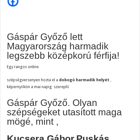
harmadik
legszebb
középkorú
férfija!
Gáspár Győző lett
Magyarország harmadik
legszebb középkorú férfija!
Egy rangos online
szépségversenyen hozta el a
dobogó harmadik helyét
,
képernyőkön a mai napig szereplő
Gáspár Győző. Olyan
szépségeket utasított maga
mögé, mint ,
Kucsera Gábor,
Puskás