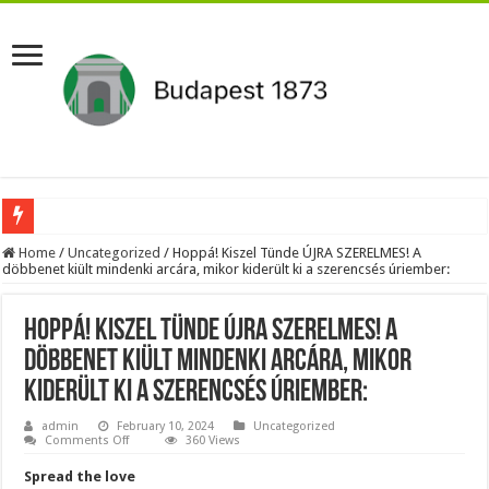
Aláírásgyűjtést indított a DK : dunai duzzasztómű megépítését sürgetik Magyar
Home
/
Uncategorized
/
Hoppá! Kiszel Tünde ÚJRA SZERELMES! A
döbbenet kiült mindenki arcára, mikor kiderült ki a szerencsés úriember:
Orbán Viktort óriási meglepetés érte amikor megtudta Magyar Péterről az igazság
Nem finomkodott: Megfegyelmezte Dúró Dórát a magyar milliárdos, Felföldi Józ
Hoppá! Kiszel Tünde ÚJRA SZERELMES! A
DRÁMA! Végezni akartak Orbán Viktorral. Vörös parókában és taxisnak öltözve…
döbbenet kiült mindenki arcára, mikor
kiderült ki a szerencsés úriember:
Visszatérhet Sulyok Tamás?Mutatjuk:
MOST TÖRTÉNT! Péter Magyar ROBBANÁSSZERŰEN DÜHÖS lett Varga Judit sok
admin
February 10, 2024
Uncategorized
on
Comments Off
360 Views
Hoppá!
PUTYIN MEGSEMMISÍTŐ ÜZENETET KÜLDÖTT: Macron és von der Leyen pánikba e
Kiszel
Spread the love
Tünde