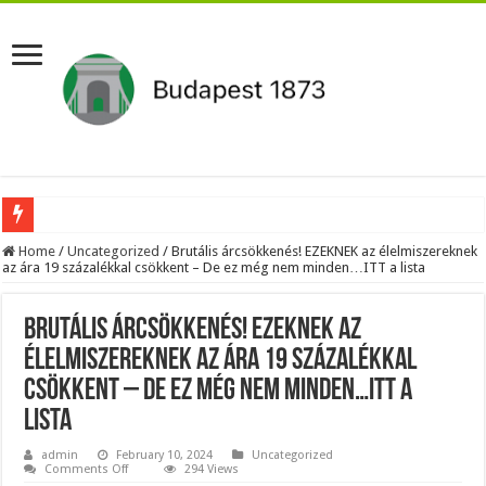
Újabb Fideszes képviselő mondott le a parlamentben!
Home
/
Uncategorized
/
Brutális árcsökkenés! EZEKNEK az élelmiszereknek
az ára 19 százalékkal csökkent – De ez még nem minden…ITT a lista
Robbanhat az egészségügy egyik legsúlyosabb ügye: Hegedűs Zsolt feljelentése h
Döntött a kormány az egészségügyi várólistákról: Ezt mindenki megérzi majd!
Brutális árcsökkenés! EZEKNEK az
Szívmelengető videó: a Magyar Közút dolgozója vizet adott egy szomjas gólyán
élelmiszereknek az ára 19 százalékkal
csökkent – De ez még nem minden…ITT a
Rendkívüli intézkedések jöhetnek a boltoknál az energiaválság miatt: – MUTA
lista
Jön a pénzeső a nyugdíjasoknak! Itt a pontos összeg és a kormány döntése!
admin
February 10, 2024
Uncategorized
ÉLŐ! RENDKÍVÜLI! Váratlan hír jött Paksról – Azonnal meg kellett tenni!
on
Comments Off
294 Views
Brutális