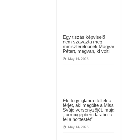
yi várólistákról: Ezt mindenki megérzi majd!
után
derült
ki,
Közút dolgozója vizet adott egy szomjas gólyának!
ártatlanul
ült,
az
örökösök
visszakapják
a
Egy tiszás képviselő
stadiont,
nem szavazta meg
és
miniszterelnönek Magyar
a
Pétert, megvan, ki volt!
milliárdokat
May 14, 2026
Életfogytiglanra ítélték a
férjet, aki megölte a Miss
Svájc versenyzőjét, majd
„turmixgépben darabolta
fel a holttestét”
May 14, 2026