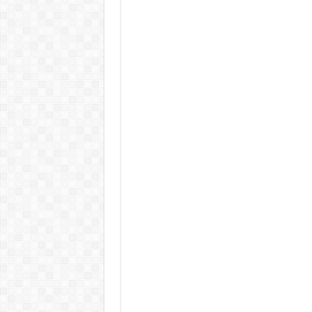
Döntött a kormány az egészségüg
Szívmelengető videó: a Magyar 