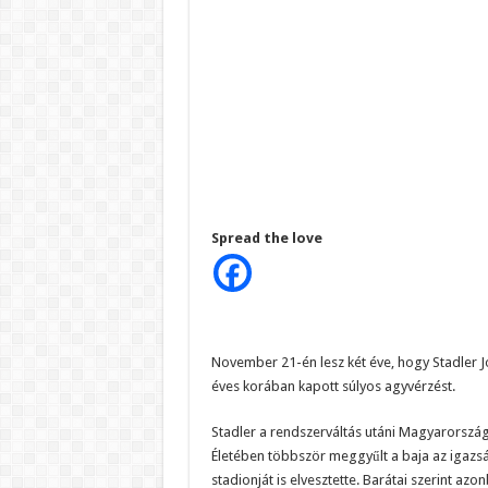
Spread the love
November 21-én lesz két éve, hogy Stadler Józ
éves korában kapott súlyos agyvérzést.
Stadler a rendszerváltás utáni Magyarország i
Életében többször meggyűlt a baja az igazság
stadionját is elvesztette. Barátai szerint azo