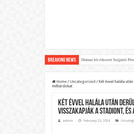
Breaking News
Drámai hír érkezett Szijjártó Pét
FORDULAT: Magyar Péter hirtelen
Döntés született:Hozzányúl a k
Home
/
Uncategorized
/
Két évvel halála után 
milliárdokat
RENDKÍVÜLI! Kivonul a Tesco, e
Orbán schließt geheimen MEGA-D
Két évvel halála után derül
Kezdeményezték Pócs János ment
visszakapják a stadiont, és
Újabb Fideszes képviselő mondot
admin
February 25, 2024
Uncateg
Robbanhat az egészségügy egyik 