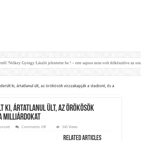
erről !Velkey György László jelentette be ! – erre sajnos nem volt felkészülve az ors
 jó hírt jelentett be!
ormány a nyugdíjhoz: a legkevesebből élők örülhetnek nagyon!
derült ki, ártatlanul ült, az örökösök visszakapják a stadiont, és a
z jön helyette – Hatalmas a felháborodás az országban:
eal mit Putin ab – Ursula von der Leyen explodiert vor Wut! – bebe
t ki, ártatlanul ült, az örökösök
elmi jogának felfüggesztését,botrányos dolog derült ki!
 a milliárdokat
t le a parlamentben!
on
orized
Comments Off
343 Views
Két
legsúlyosabb ügye: Hegedűs Zsolt feljelentése hatalmas lavinát indíthat el!
évvel
Related Articles
halála