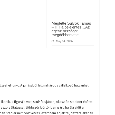
Megtette Sulyok Tamás
– ITT a bejelentés…Az
egész országot
megdöbbentette
May 14, 2026
sef elhunyt. A juhászból lett milliárdos vállalkozó hatvanhat
konikus figurája volt, szülőfalujában, Akasztón stadiont épített.
szolgáltatással, többször börtönben is ült, halála előtt a
nban Stadler nem volt vétkes, ezért nem adják fel, tisztára akarják