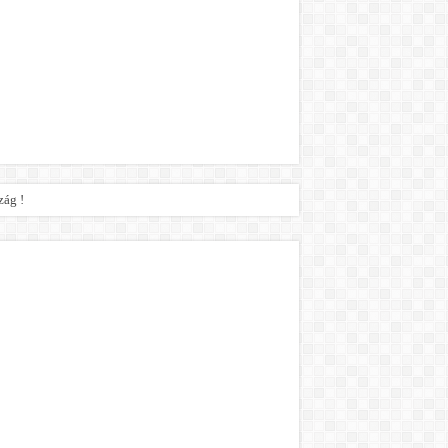
zág !