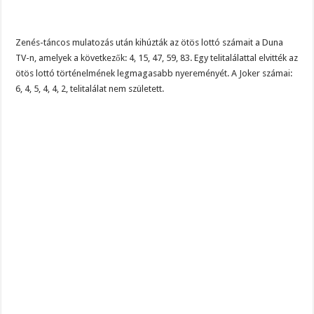
BREAKING! Kész, ennyi volt! Összeomlott a Fidesz – Durva, ami most történi
Rendkívüli folyamatok zajlanak a háttérben. Pár napon belül újra Orbán Viktor le
Zenés-táncos mulatozás után kihúzták az ötös lottó számait a Duna
Életveszélyes fenyegetést kapott Majka: azonnal lemondta sepsiszentgyörgyi ko
TV-n, amelyek a következők: 4, 15, 47, 59, 83. Egy telitalálattal elvitték az
ötös lottó történelmének legmagasabb nyereményét. A Joker számai:
6, 4, 5, 4, 4, 2, telitalálat nem született.