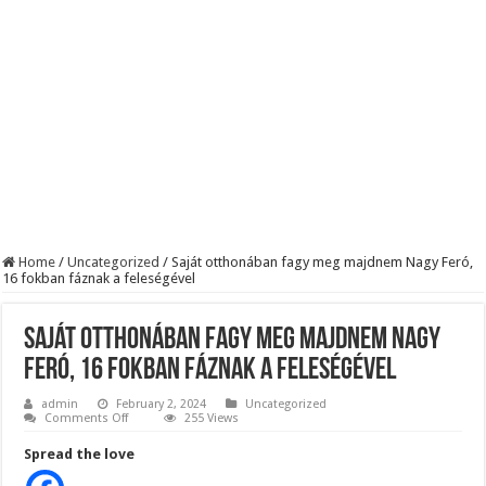
Szijjártó élő adásban semmisítette meg Magyar Pétert – egyetlen mondat elég vol
Teljes a döbbenet! Sajnos ma végül kiderült, hogy igazából miért állt le Paks:
ÉLŐ! RENDKÍVÜLI! Letaglózó hírt kapott az ország! Visszatérhet Sulyok Tamás!
Home
/
Uncategorized
/
Saját otthonában fagy meg majdnem Nagy Feró,
16 fokban fáznak a feleségével
Saját otthonában fagy meg majdnem Nagy
Feró, 16 fokban fáznak a feleségével
admin
February 2, 2024
Uncategorized
on
Comments Off
255 Views
Saját
otthonában
Spread the love
fagy
meg