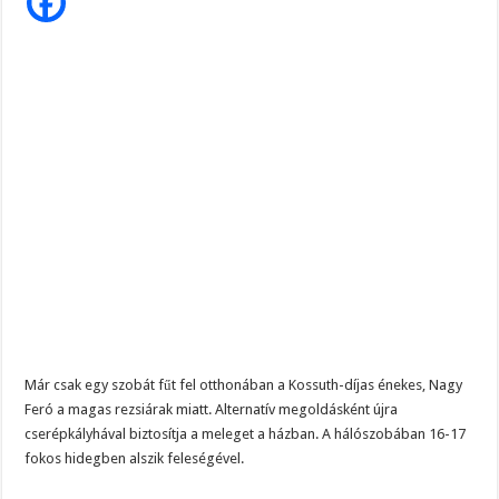
majdnem
Nagy
Feró,
16
fokban
fáznak
a
feleségével
Már csak egy szobát fűt fel otthonában a Kossuth-díjas énekes, Nagy
Feró a magas rezsiárak miatt. Alternatív megoldásként újra
cserépkályhával biztosítja a meleget a házban. A hálószobában 16-17
fokos hidegben alszik feleségével.