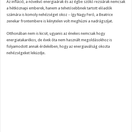
Az infláció, a növekvő energiaárak és az égbe szökő rezsiárak nemcsak
a hétköznapi emberek, hanem a tehetősebbnek tartott előadók
számára is komoly nehézséget okoz – így Nagy Feró, a Beatrice
zenekar frontembere is kénytelen volt meghúzni a nadrágszíjat.
Otthonában nem is kicsit, ugyanis az énekes nemcsak hogy
energiatakarékos, de évek óta nem használt megoldásokhoz is
folyamodott annak érdekében, hogy az energiaválság okozta
nehézségeket leküzdje.