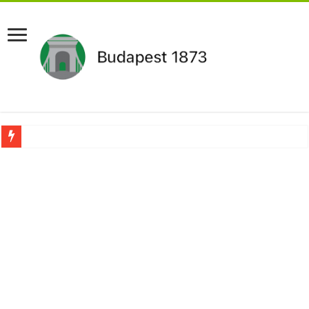
Aláírásgyűjtést indított a DK : dunai duzzasztómű megépítését sürgetik Magyar
Orbán Viktort óriási meglepetés érte amikor megtudta Magyar Péterről az igazság
Nem finomkodott: Megfegyelmezte Dúró Dórát a magyar milliárdos, Felföldi Józ
DRÁMA! Végezni akartak Orbán Viktorral. Vörös parókában és taxisnak öltözve…
Visszatérhet Sulyok Tamás?Mutatjuk:
MOST TÖRTÉNT! Péter Magyar ROBBANÁSSZERŰEN DÜHÖS lett Varga Judit sok
PUTYIN MEGSEMMISÍTŐ ÜZENETET KÜLDÖTT: Macron és von der Leyen pánikba e